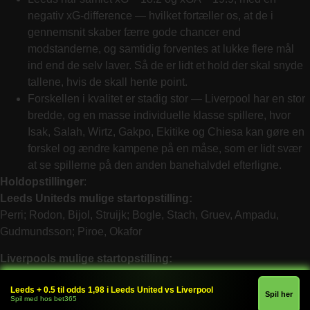
negativ xG-difference — hvilket fortæller os, at de i
gennemsnit skaber færre gode chancer end
modstanderne, og samtidig forventes at lukke flere mål
ind end de selv laver. Så de er lidt et hold der skal snyde
tallene, hvis de skall hente point.
Forskellen i kvalitet er stadig stor — Liverpool har en stor
bredde, og en masse individuelle klasse spillere, hvor
Isak,
Salah, Wirtz, Gakpo, Ekitike og Chiesa kan gøre en
forskel og ændre kampene på en måse, som er lidt svær
at se spillerne på den anden banehalvdel efterligne.
Holdopstillinger
:
Leeds Uniteds mulige startopstilling:
Perri; Rodon, Bijol, Struijk; Bogle, Stach, Gruev, Ampadu,
Gudmundsson; Piroe, Okafor
Liverpools mulige startopstilling:
Alisson; Bradley, Konate, Van Dijk, Robertson; Gravenberch,
Leeds + 0.5 til odds 1,98 i Leeds United vs Liverpool
Jones; Salah, Wirtz, Gakpo; Ekitike
Spil her
Spil med hos bet365