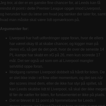
Jeg tror, at der er en ganske fine chancer for, at Leeds kan få
mindst ét point i dette Premier League opgør imod Liverpool,
og herunder kan du læse om hvad jeg tænker der taler for, samt
hvad man måske skal være lidt opmærksom på.
Argumenter for:
Liverpool har haft udfordringer oppe foran, hvor de ellers
har været okay til at skabe chancer, og kigger man på
deres xG, så gør de det godt, hvor de over de seneste 14
PL-kampe har skabt en xG på 26, men kun scorede 17
mål. Det ser også ud som om at Liverpool mangler
selvtillid oppe foran.
Modgang rammer Liverpool dobbelt så hårdt for tiden. De
er slet ikke inde i et flow eller momentum, og det ses når
der scores imod dem, eller de ikke har styr på spillet, så
kan Leeds skubbe lidt til Liverpool, så skal der ikke meget
til før de vælter for tiden, for fundamentet er ikke på plads.
Det er blevet til 11 point på hjemmebane for Leeds i