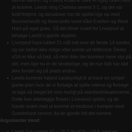
denne sæson, og Elland Road er bare et rigtig svært sted
at komme. Leeds slog Chelsea senest 3-1, og det var
fuldt fortjent, og derudover har de spillet lige op med
Bournemouth og Newcastle samt slået Everton og West
Ham på eget græs. Så det bliver svært for Liverpool at
besøge Leeds’s gamle stadion.
Liverpool hara lukket 21 mål ind over de første 14 runder,
og ser heller ikke rolige eller solide ud defensivt. Deres
xGA er ikke så højt, så mon ikke der kommer mere styr på
det, men lige nu er de skrøbelige, og de nye folk har slet
ikke fundet sig på plads endnu.
Leeds kommer højest sandsynligt til at have en simpel
game-plan hvor de vi forsøge at spille intenst og forsøge
at tage så meget tid som muligt på standardsituationerne.
Dette kan ødelægge flowet i Liverpool spillet, og de
havde svært med at komme et modsvar i kampen mod
Sunderland senest, da de gjorde lidt det samme.
Argumenter imod:
Leeds har samlet xG ~ 18.2 og xGA ~ 19.9, med en