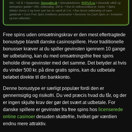
Min. +18 år • Hjælpelinje:
Stopspillet.dk
• Selvudelukkelse:
ROFUS.nu
• Generelle vilkår og
betingelser gælder • Min. indbetaling: 100 kr. • Kun ét velkomsttilbud pr. konto. • Spins
tildeles Gemix 2 og hvert spin har en værdi af 1 kr. • Kun første indbetaling vil være
gældende • Cash Free Spins krediteres automatisk • Gevinster fra Cash Spins er i kontanter
og kan udbetales.
Free spins uden omsætningskrav er den mest eftertragtede
bonustype blandt danske casinospillere. Hvor traditionelle
bonusser kræver at du spiller gevinsten igennem 10 gange
før udbetaling, kan du med omsætningsfrie free spins
beholde dine gevinster med det samme. Det betyder at hvis
du vinder 500 kr. på dine gratis spins, kan du udbetale
beløbet direkte til din bankkonto.
Denne bonustype er særligt populær fordi den er
gennemsigtig og risikofri. Du ved præcis hvad du får, og der
er ingen skjulte krav der gør det svært at udbetale. For
danske spillere er gevinster fra free spins hos
licenserede
online casinoer
desuden skattefrie, hvilket gør værdien
endnu mere attraktiv.