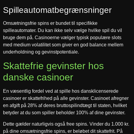
Spilleautomatbegrænsninger
Omsætningsfrie spins er bundet til specifikke
spilleautomater. Du kan ikke selv vælge hvilke spil du vil
bruge dem på. Casinoerne vælger typisk populære slots
med medium volatilitet som giver en god balance mellem
underholdning og gevinstpotentiale.
Skattefrie gevinster hos
danske casinoer
En væsentlig fordel ved at spille hos dansklicenserede
casinoer er skattefrihed på alle gevinster. Casinoet afregner
en afgift på 28% af deres bruttospilindtægt til staten, hvilket
betyder at du som spiller beholder 100% af dine gevinster.
Dette gælder naturligvis også free spins. Vinder du 1.000 kr.
på dine omsætningsfrie spins, er beløbet dit skattefrit. På