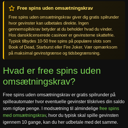
Free spins uden omsætningskrav
Free spins uden omsætningskrav giver dig gratis spilrunder
hvor gevinster kan udbetales direkte. Ingen
gennemspilskrav betyder at du beholder hvad du vinder.
Hos dansklicenserede casinoer er gevinsterne skattefrie.
Typisk tilbydes 10-50 free spins på populære slots som
Book of Dead, Starburst eller Fire Joker. Vær opmærksom
på maksimal gevinstgrænse og tidsbegrænsning.
Hvad er free spins uden
omsætningskrav?
Free spins uden omsætningskrav er gratis spilrunder på
spilleautomater hvor eventuelle gevinster tilskrives din saldo
som rigtige penge. I modsætning til almindelige
free spins
med omsætningskrav
, hvor du typisk skal spille gevinsten
igennem 10 gange, kan du her udbetale med det samme.