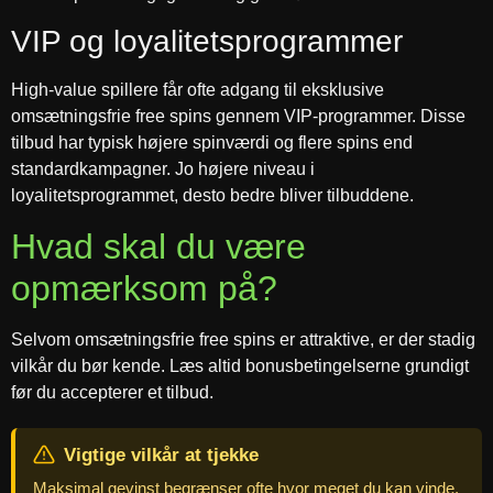
VIP og loyalitetsprogrammer
High-value spillere får ofte adgang til eksklusive
omsætningsfrie free spins gennem VIP-programmer. Disse
tilbud har typisk højere spinværdi og flere spins end
standardkampagner. Jo højere niveau i
loyalitetsprogrammet, desto bedre bliver tilbuddene.
Hvad skal du være
opmærksom på?
Selvom omsætningsfrie free spins er attraktive, er der stadig
vilkår du bør kende. Læs altid bonusbetingelserne grundigt
før du accepterer et tilbud.
Vigtige vilkår at tjekke
Maksimal gevinst begrænser ofte hvor meget du kan vinde,