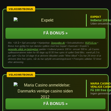
VELKOMSTBONUS
EXPEKT
Indbetal 100 k
Uden omsætning
FÅ BONUS »
Min. +18 år • Spil ansvarligt • Hjælpelinje:
Stopspillet.dk
• Selvudelukkelse:
ROFUS.nu
•
Bonus kun gyldig for nye danske spillere med fast bopæl i Danmark • Expekt’s
generelle vilkår og betingelser
gælder • Indbetal præcis 100 kr. omsæt 500 kr. på Casino
spilleautomaterne inden for 60 dage og få 50 free spins til spillet Gold Blitz, værdi på 2 kr.
per spin • Du har 14 dage til at aktivere tilbuddet under “Mine tilbud” • Du har 24 timer til at
aktivere dine free spins, når du har opfyldt omsætningskravet • Freespins udløber 72 timer
efter aktivering.
VELKOMSTBONUS
MARIA CASIN
VENLIGE CASIN
Få 100 free sp
Ingen gennemspi
FÅ BONUS »