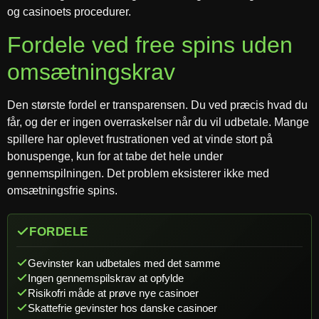
og casinoets procedurer.
Fordele ved free spins uden
omsætningskrav
Den største fordel er transparensen. Du ved præcis hvad du
får, og der er ingen overraskelser når du vil udbetale. Mange
spillere har oplevet frustrationen ved at vinde stort på
bonuspenge, kun for at tabe det hele under
gennemspilningen. Det problem eksisterer ikke med
omsætningsfrie spins.
FORDELE
Gevinster kan udbetales med det samme
Ingen gennemspilskrav at opfylde
Risikofri måde at prøve nye casinoer
Skattefrie gevinster hos danske casinoer