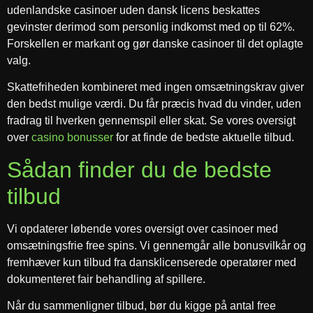
udenlandske casinoer uden dansk licens beskattes
gevinster derimod som personlig indkomst med op til 62%.
Forskellen er markant og gør danske casinoer til det oplagte
valg.
Skattefriheden kombineret med ingen omsætningskrav giver
den bedst mulige værdi. Du får præcis hvad du vinder, uden
fradrag til hverken gennemspil eller skat. Se vores oversigt
over
casino bonusser
for at finde de bedste aktuelle tilbud.
Sådan finder du de bedste
tilbud
Vi opdaterer løbende vores oversigt over casinoer med
omsætningsfrie free spins. Vi gennemgår alle bonusvilkår og
fremhæver kun tilbud fra dansklicenserede operatører med
dokumenteret fair behandling af spillere.
Når du sammenligner tilbud, bør du kigge på antal free