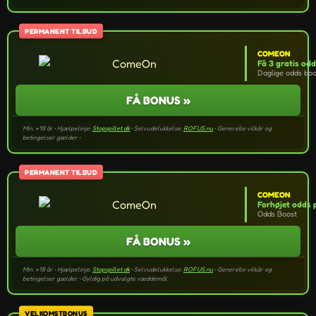
PERMANENT TILBUD
COMEON
Få 3 gratis od
Daglige odds boo
FÅ BONUS »
Min. +18 år • Hjælpelinje:
Stopspillet.dk
• Selvudelukkelse:
ROFUS.nu
• Generelle vilkår og
betingelser gælder •
PERMANENT TILBUD
COMEON
Forhøjet odds
Odds Boost
FÅ BONUS »
Min. +18 år • Hjælpelinje:
Stopspillet.dk
• Selvudelukkelse:
ROFUS.nu
• Generelle vilkår og
betingelser gælder • Gyldig på udvalgte væddemål.
VELKOMSTBONUS