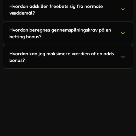
Hvordan adskiller freebets sig fra normale
væddemål?
Hvordan beregnes gennemspilningskrav på en
betting bonus?
Hvordan kan jeg maksimere værdien af en odds
bonus?