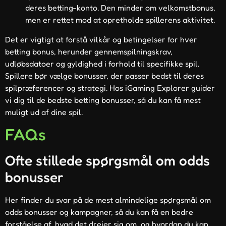
deres betting-konto. Den minder om velkomstbonus,
men er rettet mod at opretholde spillerens aktivitet.
Det er vigtigt at forstå vilkår og betingelser for hver
betting bonus, herunder gennemspilningskrav,
udløbsdatoer og gyldighed i forhold til specifikke spil.
Spillere bør vælge bonusser, der passer bedst til deres
spilpræferencer og strategi. Hos iGaming Explorer guider
vi dig til de bedste betting bonusser, så du kan få mest
muligt ud af dine spil.
FAQs
Ofte stillede spørgsmål om odds
bonusser
Her finder du svar på de mest almindelige spørgsmål om
odds bonusser og kampagner, så du kan få en bedre
forståelse af, hvad det drejer sig om, og hvordan du kan