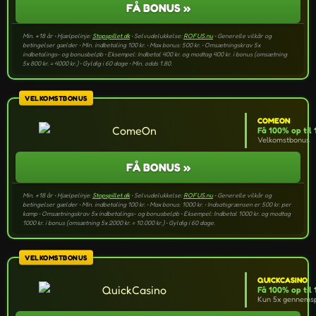
FÅ BONUS »
Min. +18 år • Hjælpelinje:
Stopspillet.dk
• Selvudelukkelse:
ROFUS.nu
• Generelle vilkår og
betingelser gælder • Min. indbetaling 100 kr. • Max bonus: 500 kr. • Omsætningskrav 5x
indbetalings- og bonusbeløb • Eksempel: Indbetal 400 kr. og modtag 400 kr. i bonus (omsætning
5x 800 kr. = 4000 kr.) • Gyldig i 60 dage • Min. odds 1.80.
VELKOMSTBONUS
COMEON
Få 100% op til 
Velkomstbonus
FÅ BONUS »
Min. +18 år • Hjælpelinje:
Stopspillet.dk
• Selvudelukkelse:
ROFUS.nu
• Generelle vilkår og
betingelser gælder • Min. indbetaling 100 kr. • Max bonus: 1000 kr. • Indsatsgrænsen er 500 kr. per
kamp • Omsætningskrav 5x indbetalings- og bonusbeløb • Eksempel: Indbetal 1000 kr. og modtag
1000 kr. i bonus (omsætning 5x 2000 kr. = 10.000 kr.) • Gyldig i 60 dage.
VELKOMSTBONUS
QUICKCASINO
Få 100% op til 
Kun 5x gennemsp