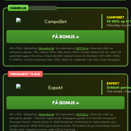
MÅNEDLIG
CAMPOBET
Få 100% op til 
Månedlig reload
FÅ BONUS »
Min. +18 år • Hjælpelinje:
Stopspillet.dk
• Selvudelukkelse:
ROFUS.nu
• Generelle vilkår og
betingelser gælder • Min. indskud: 100 kr. Maks. bonus: 500 kr. Omsæt indskud 1x til min. odds 1.50
og kontakt support for bonus. Omsæt derefter indskud + bonus 5x. Eksempel: 500 + 500 = 1000 x
5 = 5000 kr. i samlet omsætning. Maks. 500 kr. tæller pr. væddemål. Læs vilkår under kampagner.
PERMANENT TILBUD
EXPEKT
Dobbelt gevins
Alle kampe i Sup
FÅ BONUS »
Min. +18 år • Hjælpelinje:
Stopspillet.dk
• Selvudelukkelse:
ROFUS.nu
• Generelle vilkår og
betingelser gælder • Tilbud for registrerede • Kampagnen gælder fra 1 time først kampstart,
Eksempel: Hold A – Hold B starter kl. 19:00. Bet Builder Profit Boost vil i dette tilfælde være
gyldigt mellem kl. 18:00-18:59 og kun på denne kamp • Få fordoblet din gevinst på Superliga Bet
Builder (eksl. indsatsen) ved min. odds 4.00 og 4 spilvalg.