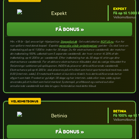
EXPEKT
Få op til 1.00
Velkomstbonus
FÅ BONUS »
Min. +18 år • Spil ansvarligt • Hjælpelinje:
Stopspillet.dk
• Selvudelukkelse:
ROFUS.nu
• Kun for
nye spillere med dansk bopæl • Expekts
generelle vilkår og betingelser
gælder • Du skal lave en
indbetaling på op til 1.000 kr. inden for 30 dage. Du får ekstrachance-væddemål, der matcher
din indbetaling 100%, udbetalt som 5 separate væddemål, der hver svarer til 20% af din
indbetaling, op til 200 kr. pr. væddemål. Efter indbetaling har du 30 dage til at bruge dine
ekstrachance væddemål. For at aktivere ekstrachance-tilbuddet, skal du vælge tilbuddet fra
‘Belønnings’-sektionen på spilkuponen, INDEN du placerer dit kvalificerende væddemål.
Ekstrachance på op til 200 kr. skal placeres på et hvilket som helst sportsmarked med max. odds
8.00 (intet min. odds). Et matched freebet vil kun blive tildelt, hvis det kvalificerende bet er
afgjort som tabt. Freebet er gyldigt i 30 dage og har intet min. odds eller max. odds og kan
anvendes på et hvilket som helst marked. Systemspil, profitboost og cashed out eller
annullerede væddemål kan ikke bruges i forbindelse med dette tilbud.
VELKOMSTBONUS
BETINIA
Få 100% op til 
Velkomstbonus
FÅ BONUS »