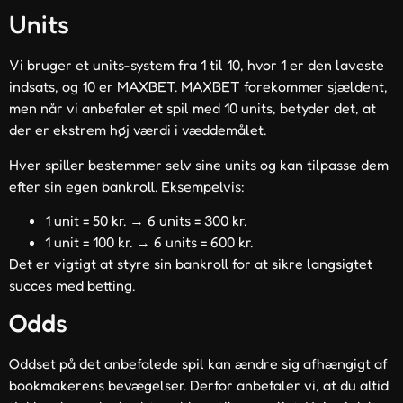
Units
Vi bruger et units-system fra 1 til 10, hvor 1 er den laveste
indsats, og 10 er MAXBET. MAXBET forekommer sjældent,
men når vi anbefaler et spil med 10 units, betyder det, at
der er ekstrem høj værdi i væddemålet.
Hver spiller bestemmer selv sine units og kan tilpasse dem
efter sin egen bankroll. Eksempelvis:
1 unit = 50 kr. → 6 units = 300 kr.
1 unit = 100 kr. → 6 units = 600 kr.
Det er vigtigt at styre sin bankroll for at sikre langsigtet
succes med betting.
Odds
Oddset på det anbefalede spil kan ændre sig afhængigt af
bookmakerens bevægelser. Derfor anbefaler vi, at du altid