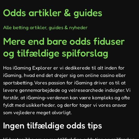
Odds artikler & guides
Alle betting artikler, guides & nyheder
Mere end bare odds fiduser
og tilfældige spilforslag
Hos iGaming Explorer er vi dedikerede til alt inden for
iGaming, hvad end det drejer sig om online casino eller
sportsbetting. Vores passion for iGaming driver os til at
levere gennemarbejdede og velresearchede indsigter. Vi
forstår, at iGaming-verdenen kan være kompleks og ofte
fyldt med usikkerheder, og derfor tager vi vores ansvar
som vejledere meget alvorligt.
Ingen tilfældige odds tips