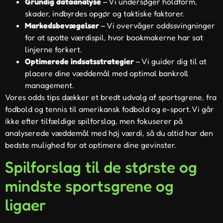
Grundig dataanalyse
– Vi undersøger holdform,
skader, indbyrdes opgør og taktiske faktorer.
Markedsbevægelser
– Vi overvåger oddssvingninger
for at spotte værdispil, hvor bookmakerne har sat
linjerne forkert.
Optimerede indsatsstrategier
– Vi guider dig til at
placere dine væddemål med optimal bankroll
management.
Vores odds tips dækker et bredt udvalg af sportsgrene, fra
fodbold og tennis til amerikansk fodbold og e-sport. Vi går
ikke efter tilfældige spilforslag, men fokuserer på
analyserede væddemål med høj værdi, så du altid har den
bedste mulighed for at optimere dine gevinster.
Spilforslag til de største og
mindste sportsgrene og
ligaer