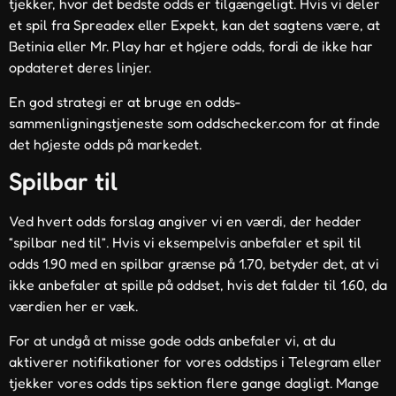
tjekker, hvor det bedste odds er tilgængeligt. Hvis vi deler
et spil fra Spreadex eller Expekt, kan det sagtens være, at
Betinia eller Mr. Play har et højere odds, fordi de ikke har
opdateret deres linjer.
En god strategi er at bruge en odds-
sammenligningstjeneste som oddschecker.com for at finde
det højeste odds på markedet.
Spilbar til
Ved hvert odds forslag angiver vi en værdi, der hedder
“spilbar ned til”. Hvis vi eksempelvis anbefaler et spil til
odds 1.90 med en spilbar grænse på 1.70, betyder det, at vi
ikke anbefaler at spille på oddset, hvis det falder til 1.60, da
værdien her er væk.
For at undgå at misse gode odds anbefaler vi, at du
aktiverer notifikationer for vores oddstips i Telegram eller
tjekker vores odds tips sektion flere gange dagligt. Mange