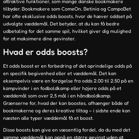
attraktive funktioner, som mange danske bookmakere
tilbyder. Bookmakere som ComeOn, Betinia og CampoBet
har ofte eksklusive odds boosts, hvor de hæver oddset på
udvalgte væddemål. Det betyder, at du kan få bedre
udbetaling for det samme spil, hvilket giver dig mulighed
for at maksimere dine gevinster.
Hvad er odds boosts?
Et odds boost er en forbedring af det oprindelige odds på
en specifik begivenhed eller et væddemål. Det kan
eksempelvis være en forøgelse fra odds 2.00 til 2.50 på en
kampvinder i en fodboldkamp eller højere odds på et
væddemål som over 2,5 mål i en håndboldkamp.
Grænserne for, hvad der kan boostes, afhænger både af
bookmakerne og deres kreative tiltag – i sidste ende kan
næsten alle typer væddemål få et boost.
Disse boosts kan give en væsentlig fordel, da du med det
samme væddemål kan opnå en større gevinst uden at