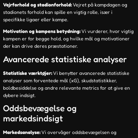
Vejrforhold og stadionforhold:
Vejret på kampdagen og
stadionets forhold kan spille en vigtig rolle, især i
specifikke ligaer eller kampe.
Motivation og kampens betydning:
Vi vurderer, hvor vigtig
kampen er for begge hold, og hvilke mål og motivationer
der kan drive deres præstationer.
Avancerede statistiske analyser
Statistiske værktøjer:
Vi benytter avancerede statistiske
analyser som forventede mål (xG), skudstatistikker,
boldbesiddelse og andre relevante metrics for at give en
dybere indsigt.
Oddsbevægelse og
markedsindsigt
Markedsanalyse:
Vi overvåger oddsbevægelsen og