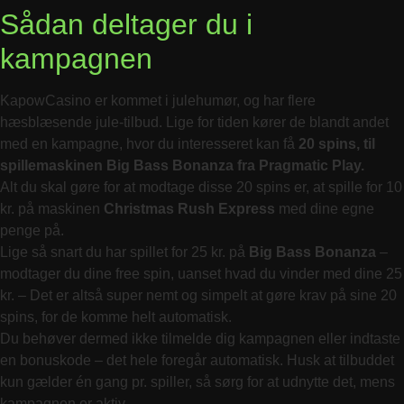
Sådan deltager du i
kampagnen
KapowCasino er kommet i julehumør, og har flere
hæsblæsende jule-tilbud. Lige for tiden kører de blandt andet
med en kampagne, hvor du interesseret kan få
20 spins, til
spillemaskinen Big Bass Bonanza fra Pragmatic Play.
Alt du skal gøre for at modtage disse 20 spins er, at spille for 10
kr. på maskinen
Christmas Rush Express
med dine egne
penge på.
Lige så snart du har spillet for 25 kr. på
Big Bass Bonanza
–
modtager du dine free spin, uanset hvad du vinder med dine 25
kr. – Det er altså super nemt og simpelt at gøre krav på sine 20
spins, for de komme helt automatisk.
Du behøver dermed ikke tilmelde dig kampagnen eller indtaste
en bonuskode – det hele foregår automatisk. Husk at tilbuddet
kun gælder én gang pr. spiller, så sørg for at udnytte det, mens
kampagnen er aktiv.