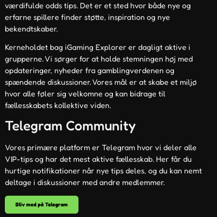
værdifulde odds tips. Det er et sted hvor både nye og
erfarne spillere finder støtte, inspiration og nye
bekendtskaber.
Kerneholdet bag iGaming Explorer er dagligt aktive i
grupperne. Vi sørger for at holde stemningen høj med
opdateringer, nyheder fra gamblingverdenen og
spændende diskussioner. Vores mål er at skabe et miljø
hvor alle føler sig velkomne og kan bidrage til
fællesskabets kollektive viden.
Telegram Community
Vores primære platform er Telegram hvor vi deler alle
VIP-tips og har det mest aktive fællesskab. Her får du
hurtige notifikationer når nye tips deles, og du kan nemt
deltage i diskussioner med andre medlemmer.
Bliv med på Telegram