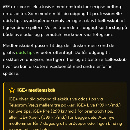
iGE+ er vores eksklusive medlemskab for seriøse betting-
entusiaster. Som medlem får du adgang til professionelle
odds tips, dybdegående analyser og et aktivt fællesskab af
ligesindede spillere. Vores team deler dagligt spilforslag på
både live odds og prematch markeder via Telegram.
Medlemskabet passer til dig, der ønsker mere end de
gratis
odds tips
vi deler offentligt. Du får adgang til
eksklusive analyser, hurtigere tips og et tættere fællesskab
hvor du kan diskutere væddemål med andre erfarne
spillere.
iGE+ medlemskab
iGE+ giver dig adgang til eksklusive odds tips via
Telegram. Vælg mellem tre pakker: iGE+ Live (199 kr./md.)
for live tips, iGE+ Pre (299 kr./md.) for prematch tips,
eller iGE+ Xpert (399 kr./md.) for begge dele. Alle nye
medlemmer får 7 dages gratis prøveperiode. Ingen binding
– opsig når som helst.