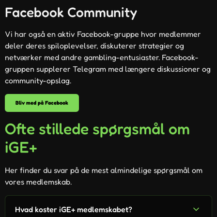
Facebook Community
Vi har også en aktiv Facebook-gruppe hvor medlemmer
deler deres spiloplevelser, diskuterer strategier og
netværker med andre gambling-entusiaster. Facebook-
gruppen supplerer Telegram med længere diskussioner og
community-opslag.
Bliv med på Facebook
Ofte stillede spørgsmål om
iGE+
Her finder du svar på de mest almindelige spørgsmål om
vores medlemskab.
Hvad koster iGE+ medlemskabet?