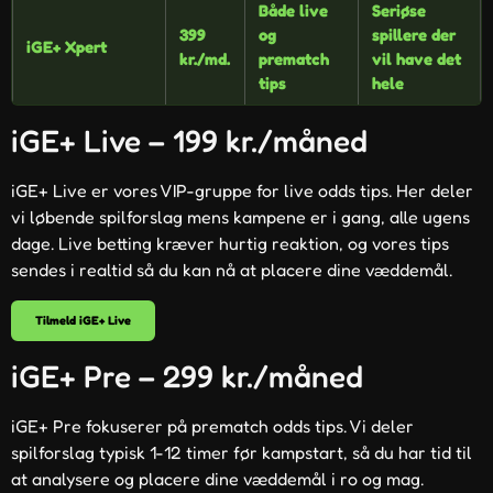
Både live
Seriøse
399
og
spillere der
iGE+ Xpert
kr./md.
prematch
vil have det
tips
hele
iGE+ Live – 199 kr./måned
iGE+ Live er vores VIP-gruppe for live odds tips. Her deler
vi løbende spilforslag mens kampene er i gang, alle ugens
dage. Live betting kræver hurtig reaktion, og vores tips
sendes i realtid så du kan nå at placere dine væddemål.
Tilmeld iGE+ Live
iGE+ Pre – 299 kr./måned
iGE+ Pre fokuserer på prematch odds tips. Vi deler
spilforslag typisk 1-12 timer før kampstart, så du har tid til
at analysere og placere dine væddemål i ro og mag.