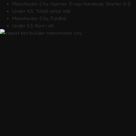
Manchester City, Hjørner 3-vejs handicap, Starter 0-2
Under 4.5, Totalt antal mål
Manchester City, Fuldtid
Under 5.5, Kort i alt