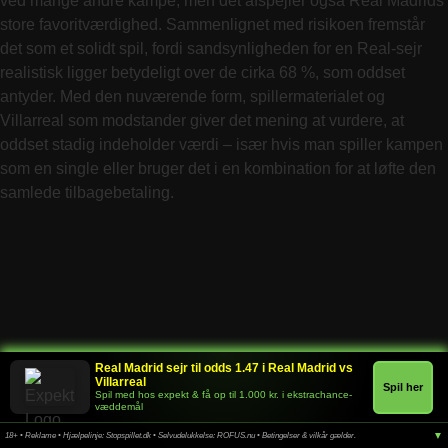
ved mange andre kampe, men det afspejler også Real Madrids
store favoritværdighed. Sammenlignet med risikoen fremstår
det som et solidt spil, fordi sandsynligheden for en Real-sejr
realistisk ligger betydeligt over de cirka 68 %, som oddset
antyder. Med den nuværende form, spillermaterialet og
Villarreal som modstander giver det mening at vurdere, at
oddset stadig indeholder værdi – især hvis man spiller kampen
som en single eller bruger det i en kombination for at løfte den
samlede tilbagebetaling.
Real Madrid sejr til odds 1.47 i Real Madrid vs
Villarreal
Spil her
Spil med hos expekt & få op til 1.000 kr. i ekstrachance-
væddemål
▼
18+ • Reklame • Hjælpelinje: Stopspillet.dk • Selvudelukkelse: ROFUS.nu • Betingelser & vilkår gælder.