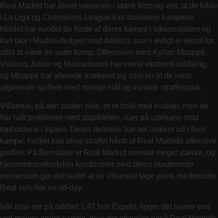
Real Madrid har åbnet sæsonen i stærk form og vist, at de både
i La Liga og Champions League kan dominere kampene.
Holdet har vundet de fleste af deres kampe i sæsonstarten og
kun tabt i Madrid-derbyet mod Atlético, som i øvrigt er kendt for
altid at være en svær kamp. Offensiven med Kylian Mbappé,
Vinícius Júnior og Mastantuono har været ekstremt målfarlig,
og Mbappé har allerede markeret sig som en af de mest
afgørende spillere med mange mål og vundne straffespark.
Villarreal, på den anden side, er et hold med kvalitet, men de
har haft problemer med stabiliteten, især på udebane mod
topholdene i ligaen. Deres defensiv har set usikker ud i flere
kampe, hvilket kan blive straffet hårdt af Real Madrids offensive
profiler. På Bernabéu er Real Madrid normalt meget stærke, og
hjemmebanefordelen kombineret med deres nuværende
momentum gør det svært at se Villarreal tage point, medmindre
Real selv har en off-day.
Når man ser på oddset 1.47 hos Expekt, ligger det lavere end