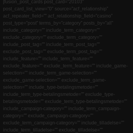
[fusion_post_cards post_card=”20103″
post_card_list_view=”0″ source=”acf_relationship”
acf_repeater_field=”” acf_relationship_field=”casino”
post_type=”post” terms_by=”category” posts_by=”all”
include_category=”” include_term_category=””
exclude_category=”” exclude_term_category=””
include_post_tag=”” include_term_post_tag=””
exclude_post_tag=”” exclude_term_post_tag=””
include_feature=”” include_term_feature=””
exclude_feature=”” exclude_term_feature=”” include_game-
selection=”” include_term_game-selection=””
exclude_game-selection=”” exclude_term_game-
selection=”” include_type-betalingsmetode=””
include_term_type-betalingsmetode=”” exclude_type-
betalingsmetode=”” exclude_term_type-betalingsmetode=””
include_campaign-category=”” include_term_campaign-
category=”” exclude_campaign-category=””
exclude_term_campaign-category=”” include_tilladelse=””
include_term_tilladelse=”” exclude_tilladelse=””