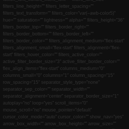
filters_line_height=”” filters_letter_spacing=””
filters_text_transform=”” filters_color=”var(–awb-color5)”
hue=”” saturation=”” lightness=”” alpha=”” filters_height=”36″
filters_border_top=”” filters_border_right=””
filters_border_bottom=”” filters_border_left=””
filters_border_color=”” filters_alignment_medium=”flex-start”
filters_alignment_small=”flex-start” filters_alignment=”flex-
start” filters_hover_color=”” filters_active_color=””
active_filter_border_size=”3″ active_filter_border_color=””
flex_align_items=”flex-start” columns_medium=”0″
columns_small=”0″ columns=”1″ column_spacing=”15″
row_spacing=”15″ separator_style_type=”none”
separator_sep_color=”” separator_width=””
separator_alignment=”center” separator_border_size=”1″
autoplay=”no” loop=”yes” scroll_items=”0″
mouse_scroll=”no” mouse_pointer=”default”
cursor_color_mode=”auto” cursor_color=”” show_nav=”yes”
arrow_box_width=”” arrow_box_height=”” arrow_size=””