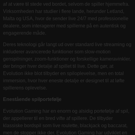
af at være til stede ved bordet, selvom de spiller hjemmefra.
Virksomheden har studier i flere lande, herunder Letland,
Malta og USA, hvor de sender live 24/7 med professionelle
dealere, som interagerer med spillerne på en autentisk og
engagerende måde.
Deres teknologi går langt ud over standard live streaming og
inkluderer avancerede funktioner som slow-motion
genspilninger, zoom-funktioner og forskellige kameravinkler,
der bringer hver detalje af spillet til live. Dette gør, at
Evolution ikke blot tilbyder en spiloplevelse, men en total
immersion, hvor hver eneste detalje er designet til at løfte
spillerens oplevelse.
Enestående spilportefølje
Evolution Gaming har en enorm og alsidig portefølje af spil,
der appellerer til en bred vifte af spillere. De tilbyder
klassiske bordspil som live roulette, blackjack og baccarat,
men de stopper ikke der. Evolution Gaming har udviklet en