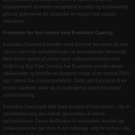
engagement i at levere exceptionel kvalitet og kontinuerligt
presse grænserne for, hvad der er muligt i live casino
industrien.
Fremtiden for live casino med Evolution Gaming
Evolution Gaming fortsætter med at forme fremtiden for live
casino med nye spiludviklinger og teknologiske fremskridt.
Med deres opkøb af andre store softwareudviklere som
NetEnt og Big Time Gaming har Evolution udvidet deres
rækkevidde og formået at integrere nogle af de bedste RNG-
spil i deres live casino portefølje. Dette gør Evolution til en
endnu stærkere aktør og en ledestjerne inden for digital
underholdning.
Evolution Gaming er ikke bare kongen af live casino – de er
arkitekterne bag den næste generation af online
spiloplevelser. Deres dedikation til innovation, kvalitet og
spilleroplevelse gør dem til det naturlige valg for enhver, der