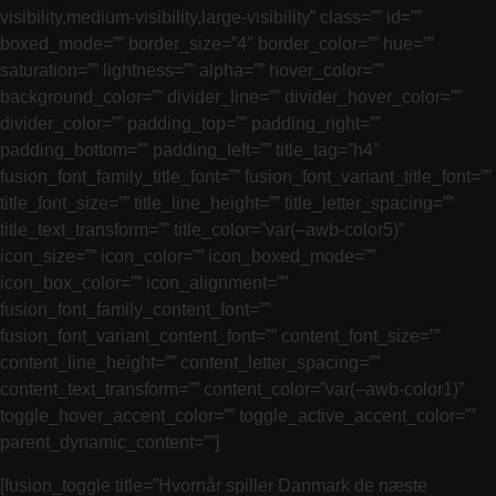
visibility,medium-visibility,large-visibility” class=”” id=””
boxed_mode=”” border_size=”4″ border_color=”” hue=””
saturation=”” lightness=”” alpha=”” hover_color=””
background_color=”” divider_line=”” divider_hover_color=””
divider_color=”” padding_top=”” padding_right=””
padding_bottom=”” padding_left=”” title_tag=”h4″
fusion_font_family_title_font=”” fusion_font_variant_title_font=””
title_font_size=”” title_line_height=”” title_letter_spacing=””
title_text_transform=”” title_color=”var(–awb-color5)”
icon_size=”” icon_color=”” icon_boxed_mode=””
icon_box_color=”” icon_alignment=””
fusion_font_family_content_font=””
fusion_font_variant_content_font=”” content_font_size=””
content_line_height=”” content_letter_spacing=””
content_text_transform=”” content_color=”var(–awb-color1)”
toggle_hover_accent_color=”” toggle_active_accent_color=””
parent_dynamic_content=””]
[fusion_toggle title=”Hvornår spiller Danmark de næste