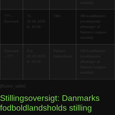
resultat)
??? –
Tir.
TBA
VM-kvalifikation
Danmark
25.06.2025
(modstander
kl. 20:45
afhænger af
Nations League-
resultat)
Danmark
Fre.
Parken,
VM-kvalifikation
– ???
05.09.2025
København
(modstander
kl. 20:45
afhænger af
Nations League-
resultat)
[/fusion_table]
Stillingsoversigt: Danmarks
fodboldlandsholds stilling