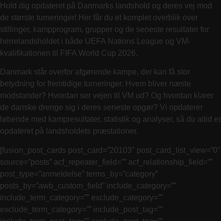
Hold dig opdateret på Danmarks landshold og deres vej mod
de største turneringer! Her får du et komplet overblik over
stillinger, kampprogram, grupper og de seneste resultater for
herrelandsholdet i både UEFA Nations League og VM-
kvalifikationen til FIFA World Cup 2026.
Danmark står overfor afgørende kampe, der kan få stor
betydning for fremtidige turneringer. Hvem bliver næste
modstander? Hvordan ser vejen til VM ud? Og hvordan klarer
de danske drenge sig i deres seneste opgør? Vi opdaterer
løbende med kampresultater, statistik og analyser, så du altid er
opdateret på landsholdets præstationer.
[fusion_post_cards post_card=”20103″ post_card_list_view=”0″
source=”posts” acf_repeater_field=”” acf_relationship_field=””
post_type=”anmeldelse” terms_by=”category”
posts_by=”awb_custom_field” include_category=””
include_term_category=”” exclude_category=””
exclude_term_category=”” include_post_tag=””