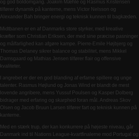
og god boldomgang. Joakim Mæhle og Rasmus Kristensen
tilfører dynamik på kanterne, mens Victor Nelsson og
Alexander Bah bringer energi og teknisk kunnen til bagkæden.
Midtbanen er en af Danmarks store styrker, med kreative
kræfter som Christian Eriksen, der med sine præcise pasninger
og målfarlighed kan afgøre kampe. Pierre-Emile Højbjerg og
Thomas Delaney sikrer balance og stabilitet, mens Mikkel
Damsgaard og Mathias Jensen tilfører flair og offensive
kvaliteter.
I angrebet er der en god blanding af erfarne spillere og unge
talenter. Rasmus Højlund og Jonas Wind er blandt de mest
lovende angribere, mens Yussuf Poulsen og Kasper Dolberg
bidrager med erfaring og skarphed foran mål. Andreas Skov
Olsen og Jacob Bruun Larsen tilfører fart og teknisk kunnen på
kanterne.
Med en stærk trup, der kan konkurrere på højeste niveau, går
Danmark ind til Nations League-kvartfinalerne mod Portugal og