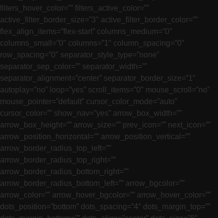
filters_hover_color=”” filters_active_color=””
active_filter_border_size=”3″ active_filter_border_color=””
flex_align_items=”flex-start” columns_medium=”0″
columns_small=”0″ columns=”1″ column_spacing=”0″
row_spacing=”0″ separator_style_type=”none”
separator_sep_color=”” separator_width=””
separator_alignment=”center” separator_border_size=”1″
autoplay=”no” loop=”yes” scroll_items=”0″ mouse_scroll=”no”
mouse_pointer=”default” cursor_color_mode=”auto”
cursor_color=”” show_nav=”yes” arrow_box_width=””
arrow_box_height=”” arrow_size=”” prev_icon=”” next_icon=””
arrow_position_horizontal=”” arrow_position_vertical=””
arrow_border_radius_top_left=””
arrow_border_radius_top_right=””
arrow_border_radius_bottom_right=””
arrow_border_radius_bottom_left=”” arrow_bgcolor=””
arrow_color=”” arrow_hover_bgcolor=”” arrow_hover_color=””
dots_position=”bottom” dots_spacing=”4″ dots_margin_top=””