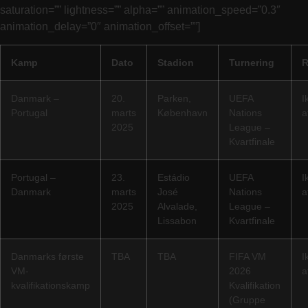
saturation=”” lightness=”” alpha=”” animation_speed=”0.3″
animation_delay=”0″ animation_offset=””]
Kamp
Dato
Stadion
Turnering
R
Danmark –
20.
Parken,
UEFA
I
Portugal
marts
København
Nations
a
2025
League –
Kvartfinale
Portugal –
23.
Estádio
UEFA
I
Danmark
marts
José
Nations
a
2025
Alvalade,
League –
Lissabon
Kvartfinale
Danmarks første
TBA
TBA
FIFA VM
I
VM-
2026
a
kvalifikationskamp
Kvalifikation
(Gruppe