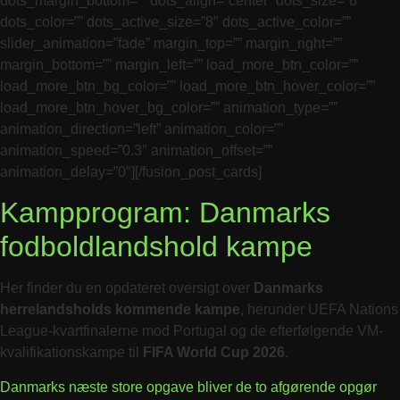
dots_margin_bottom=”” dots_align=”center” dots_size=”8″
dots_color=”” dots_active_size=”8″ dots_active_color=””
slider_animation=”fade” margin_top=”” margin_right=””
margin_bottom=”” margin_left=”” load_more_btn_color=””
load_more_btn_bg_color=”” load_more_btn_hover_color=””
load_more_btn_hover_bg_color=”” animation_type=””
animation_direction=”left” animation_color=””
animation_speed=”0.3″ animation_offset=””
animation_delay=”0″][/fusion_post_cards]
Kampprogram: Danmarks
fodboldlandshold kampe
Her finder du en opdateret oversigt over
Danmarks
herrelandsholds kommende kampe
, herunder UEFA Nations
League-kvartfinalerne mod Portugal og de efterfølgende VM-
kvalifikationskampe til
FIFA World Cup 2026
.
Danmarks næste store opgave bliver de to afgørende opgør