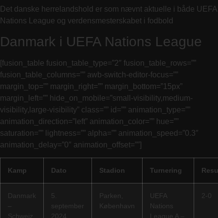
Det danske herrelandshold er som nævnt aktuelle i både UEFA
Nations League og verdensmesterskabet i fodbold
Danmark i UEFA Nations League
[fusion_table fusion_table_type=”2″ fusion_table_rows=””
fusion_table_columns=”” awb-switch-editor-focus=””
margin_top=”” margin_right=”” margin_bottom=”15px”
margin_left=”” hide_on_mobile=”small-visibility,medium-
visibility,large-visibility” class=”” id=”” animation_type=””
animation_direction=”left” animation_color=”” hue=””
saturation=”” lightness=”” alpha=”” animation_speed=”0.3″
animation_delay=”0″ animation_offset=””]
Kamp
Dato
Stadion
Turnering
Resu
Danmark
5.
Parken,
UEFA
2-0
–
september
København
Nations
Schweiz
2024
League A –