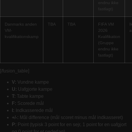
endnu ikke
fastlagt)
Danmarks anden
TBA
TBA
FIFA VM
I
VM-
2026
a
kvalifikationskamp
Kvalifikation
(Gruppe
endnu ikke
fastlagt)
[/fusion_table]
V:
Vundne kampe
U:
Uafgjorte kampe
T:
Tabte kampe
F:
Scorede mål
I:
Indkasserede mål
+/-:
Mål difference (mål scoret minus mål indkasseret)
P:
Point (typisk 3 point for en sejr, 1 point for en uafgjort
og 0 point for et nederlag)