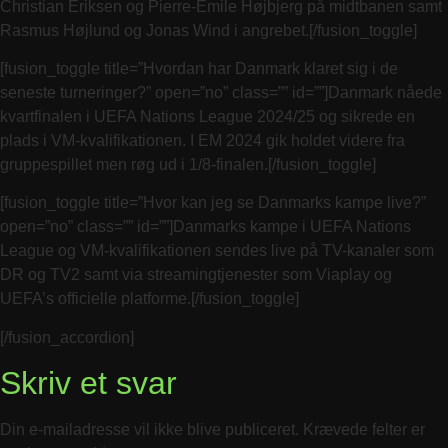
Christian Eriksen og Pierre-Emile Højbjerg på midtbanen samt
Rasmus Højlund og Jonas Wind i angrebet.[/fusion_toggle]
[fusion_toggle title=”Hvordan har Danmark klaret sig i de
seneste turneringer?” open=”no” class=”” id=””]Danmark nåede
kvartfinalen i UEFA Nations League 2024/25 og sikrede en
plads i VM-kvalifikationen. I EM 2024 gik holdet videre fra
gruppespillet men røg ud i 1/8-finalen.[/fusion_toggle]
[fusion_toggle title=”Hvor kan jeg se Danmarks kampe live?”
open=”no” class=”” id=””]Danmarks kampe i UEFA Nations
League og VM-kvalifikationen sendes live på TV-kanaler som
DR og TV2 samt via streamingtjenester som Viaplay og
UEFA’s officielle platforme.[/fusion_toggle]
[/fusion_accordion]
Skriv et svar
Din e-mailadresse vil ikke blive publiceret.
Krævede felter er