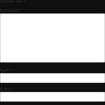
markeret med
*
Kommentar
*
Navn
*
E-mail
*