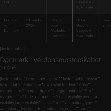
Portugal
League A –
Kvartfinale
Portugal
23. marts
Estádio
UEFA
Ikke
–
2025
José
Nations
afgjo
Danmark
Alvalade,
League A –
Lissabon
Kvartfinale
[/fusion_table]
Danmark i verdensmesterskabet
2026
[fusion_table fusion_table_type=”2″ fusion_table_rows=””
fusion_table_columns=”” awb-switch-editor-focus=””
margin_top=”” margin_right=”” margin_bottom=”15px”
margin_left=”” hide_on_mobile=”small-visibility,medium-
visibility,large-visibility” class=”” id=”” animation_type=””
animation_direction=”left” animation_color=”” hue=””