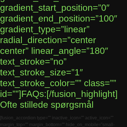
gradient_start_position=”0″
gradient_end_position=”100″
gradient_type=”linear”
radial_direction=”center
center” linear_angle=”180″
text_stroke=”no”
text_stroke_size=”1″
text_stroke_color=”” class=””
id=””]FAQs:[/fusion_highlight]
Ofte stillede spørgsmål
[fusion_accordion type=”” inactive_icon=”” active_icon=””
margin_top=”” margin_bottom=”” hide_on_mobile=”small-