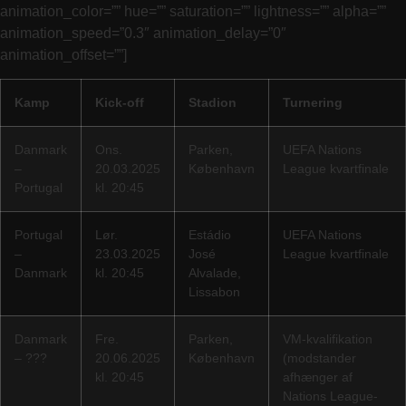
animation_color=”” hue=”” saturation=”” lightness=”” alpha=””
animation_speed=”0.3″ animation_delay=”0″
animation_offset=””]
Kamp
Kick-off
Stadion
Turnering
Danmark
Ons.
Parken,
UEFA Nations
–
20.03.2025
København
League kvartfinale
Portugal
kl. 20:45
Portugal
Lør.
Estádio
UEFA Nations
–
23.03.2025
José
League kvartfinale
Danmark
kl. 20:45
Alvalade,
Lissabon
Danmark
Fre.
Parken,
VM-kvalifikation
– ???
20.06.2025
København
(modstander
kl. 20:45
afhænger af
Nations League-