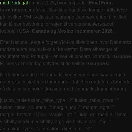
mod Portugal
i marts 2025, hvor en plads i
Final Four-
turneringen
er på spil. Samtidig har disse kampe indflydelse
på, hvilken VM-kvalifikationsgruppe Danmark ender i, hvilket
kan få stor betydning for vejen til verdensmesterskabet i
fodbold i
USA, Canada og Mexico i sommeren 2026
.
Efter Nations League følger VM-kvalifikationen, hvor Danmarks
modstandere endnu ikke er bekræftet. Dette afhænger af
resultatet mod Portugal – en sejr vil placere Danmark i
Gruppe
F
, mens et nederlag betyder, at de spiller i
Gruppe C
.
Nedenfor kan du se Danmarks kommende landskampe med
datoer, spillesteder og turneringer. Tabellen opdateres løbende,
så du altid kan holde dig ajour med Danmarks kampprogram.
[fusion_table fusion_table_type=”2″ fusion_table_rows=””
fusion_table_columns=”” margin_top=”” margin_right=””
margin_bottom=”15px” margin_left=”” hide_on_mobile=”small-
visibility,medium-visibility,large-visibility” class=”” id=””
animation_type=”” animation_direction=”left”