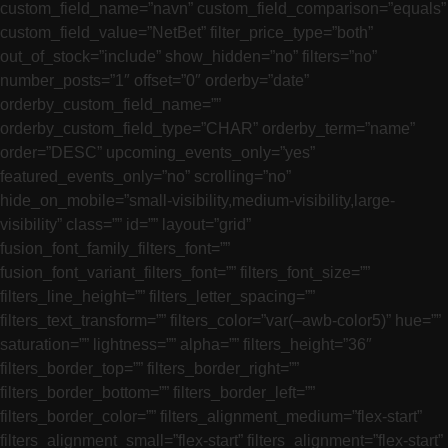
custom_field_name=”navn” custom_field_comparison=”equals”
custom_field_value=”NetBet” filter_price_type=”both”
out_of_stock=”include” show_hidden=”no” filters=”no”
number_posts=”1″ offset=”0″ orderby=”date”
orderby_custom_field_name=””
orderby_custom_field_type=”CHAR” orderby_term=”name”
order=”DESC” upcoming_events_only=”yes”
featured_events_only=”no” scrolling=”no”
hide_on_mobile=”small-visibility,medium-visibility,large-
visibility” class=”” id=”” layout=”grid”
fusion_font_family_filters_font=””
fusion_font_variant_filters_font=”” filters_font_size=””
filters_line_height=”” filters_letter_spacing=””
filters_text_transform=”” filters_color=”var(–awb-color5)” hue=””
saturation=”” lightness=”” alpha=”” filters_height=”36″
filters_border_top=”” filters_border_right=””
filters_border_bottom=”” filters_border_left=””
filters_border_color=”” filters_alignment_medium=”flex-start”
filters_alignment_small=”flex-start” filters_alignment=”flex-start”