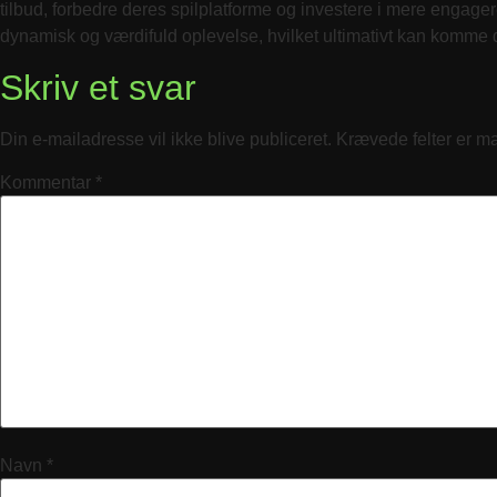
tilbud, forbedre deres spilplatforme og investere i mere engag
dynamisk og værdifuld oplevelse, hvilket ultimativt kan komme 
Skriv et svar
Din e-mailadresse vil ikke blive publiceret.
Krævede felter er m
Kommentar
*
Navn
*