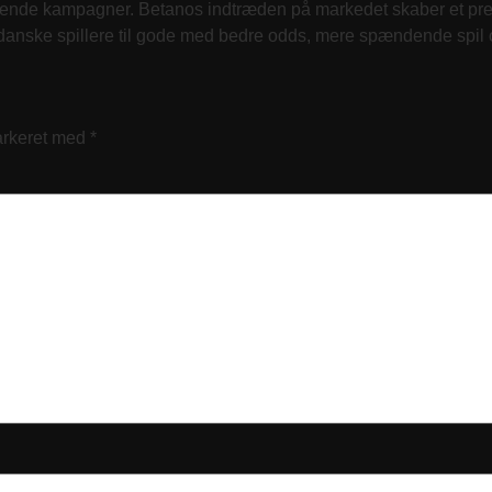
erende kampagner. Betanos indtræden på markedet skaber et pres 
danske spillere til gode med bedre odds, mere spændende spil o
arkeret med
*