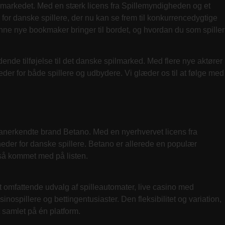
 markedet. Med en stærk licens fra Spillemyndigheden og et
for danske spillere, der nu kan se frem til konkurrencedygtige
enne nye bookmaker bringer til bordet, og hvordan du som spiller
nde tilføjelse til det danske spilmarked. Med flere nye aktører
der for både spillere og udbydere. Vi glæder os til at følge med
et anerkendte brand Betano. Med en nyerhvervet licens fra
gheder for danske spillere. Betano er allerede en populær
gså kommet med på listen.
 et omfattende udvalg af spilleautomater, live casino med
ospillere og bettingentusiaster. Den fleksibilitet og variation,
 samlet på én platform.