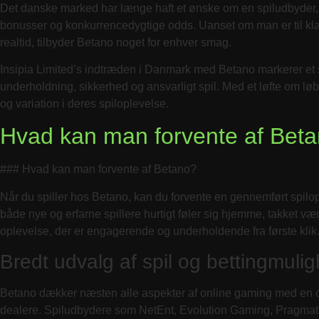
Det danske marked har længe haft et ønske om en spiludbyder, d
bonusser og konkurrencedygtige odds. Uanset om man er til klas
realtid, tilbyder Betano noget for enhver smag.
Insipia Limited’s indtræden i Danmark med Betano markerer et sp
underholdning, sikkerhed og ansvarligt spil. Med et løfte om løb
og variation i deres spiloplevelse.
Hvad kan man forvente af Bet
### Hvad kan man forvente af Betano?
Når du spiller hos Betano, kan du forvente en gennemført spilo
både nye og erfarne spillere hurtigt føler sig hjemme, takket væ
oplevelse, der er engagerende og underholdende fra første klik
Bredt udvalg af spil og bettingmuli
Betano dækker næsten alle aspekter af online gaming med en omf
dealere. Spiludbydere som NetEnt, Evolution Gaming, Pragmatic 