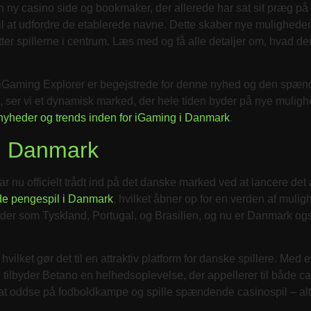
 ny casino side og bookmaker, der allerede har sat sit præg på
l at udfordre de etablerede navne. Dette skaber nye muligheder 
ter spillerne i centrum. Læs med og få alle detaljer om, hvad d
s iGaming Explorer er begejstrede for denne nyhed og den spænde
, ser vi et dynamisk marked, der hele tiden byder på nye mulighe
nyheder og trends inden for iGaming i Danmark
.
 i Danmark
har nu officielt trådt ind på det danske marked ved at lancere d
byde pengespil i Danmark
, hvilket åbner op for en verden af muli
eder som Tyskland, Portugal, og Brasilien, og nu er Danmark o
vilket gør det til en attraktiv platform for danske spillere. Med
ilbyder Betano en helhedsoplevelse, der appellerer til både casin
m at oddse på fodboldkampe og spille spændende casinospil – alt