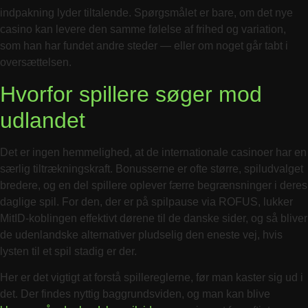
indpakning lyder tiltalende. Spørgsmålet er bare, om det nye
casino kan levere den samme følelse af frihed og variation,
som han har fundet andre steder — eller om noget går tabt i
oversættelsen.
Hvorfor spillere søger mod
udlandet
Det er ingen hemmelighed, at de internationale casinoer har en
særlig tiltrækningskraft. Bonusserne er ofte større, spiludvalget
bredere, og en del spillere oplever færre begrænsninger i deres
daglige spil. For den, der er på spilpause via ROFUS, lukker
MitID-koblingen effektivt dørene til de danske sider, og så bliver
de udenlandske alternativer pludselig den eneste vej, hvis
lysten til et spil stadig er der.
Her er det vigtigt at forstå spillereglerne, før man kaster sig ud i
det. Der findes nyttig baggrundsviden, og man kan blive