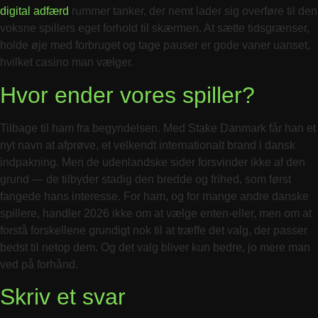
digital adfærd
rummer tanker, der nemt lader sig overføre til den
voksne spillers eget forhold til skærmen. At sætte tidsgrænser,
holde øje med forbruget og tage pauser er gode vaner uanset,
hvilket casino man vælger.
Hvor ender vores spiller?
Tilbage til ham fra begyndelsen. Med Stake Danmark får han et
nyt navn at afprøve, et velkendt internationalt brand i dansk
indpakning. Men de udenlandske sider forsvinder ikke af den
grund — de tilbyder stadig den bredde og frihed, som først
fangede hans interesse. For ham, og for mange andre danske
spillere, handler 2026 ikke om at vælge enten-eller, men om at
forstå forskellene grundigt nok til at træffe det valg, der passer
bedst til netop dem. Og det valg bliver kun bedre, jo mere man
ved på forhånd.
Skriv et svar