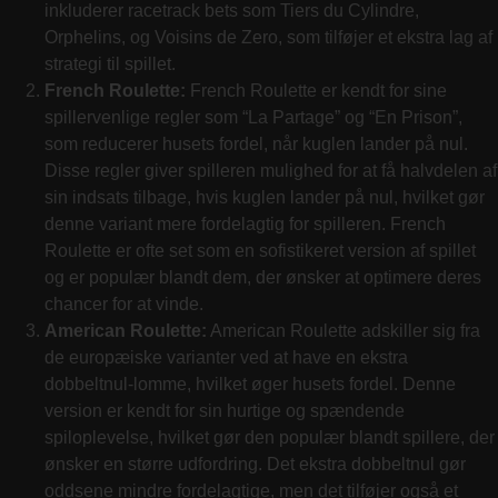
inkluderer racetrack bets som Tiers du Cylindre,
Orphelins, og Voisins de Zero, som tilføjer et ekstra lag af
strategi til spillet.
French Roulette:
French Roulette er kendt for sine
spillervenlige regler som “La Partage” og “En Prison”,
som reducerer husets fordel, når kuglen lander på nul.
Disse regler giver spilleren mulighed for at få halvdelen af
sin indsats tilbage, hvis kuglen lander på nul, hvilket gør
denne variant mere fordelagtig for spilleren. French
Roulette er ofte set som en sofistikeret version af spillet
og er populær blandt dem, der ønsker at optimere deres
chancer for at vinde.
American Roulette:
American Roulette adskiller sig fra
de europæiske varianter ved at have en ekstra
dobbeltnul-lomme, hvilket øger husets fordel. Denne
version er kendt for sin hurtige og spændende
spiloplevelse, hvilket gør den populær blandt spillere, der
ønsker en større udfordring. Det ekstra dobbeltnul gør
oddsene mindre fordelagtige, men det tilføjer også et