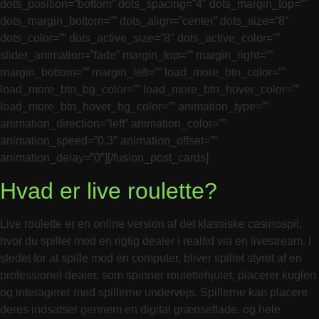
dots_position=”bottom” dots_spacing=”4″ dots_margin_top=””
dots_margin_bottom=”” dots_align=”center” dots_size=”8″
dots_color=”” dots_active_size=”8″ dots_active_color=””
slider_animation=”fade” margin_top=”” margin_right=””
margin_bottom=”” margin_left=”” load_more_btn_color=””
load_more_btn_bg_color=”” load_more_btn_hover_color=””
load_more_btn_hover_bg_color=”” animation_type=””
animation_direction=”left” animation_color=””
animation_speed=”0.3″ animation_offset=””
animation_delay=”0″][/fusion_post_cards]
Hvad er live roulette?
Live roulette er en online version af det klassiske casinospil,
hvor du spiller mod en rigtig dealer i realtid via en livestream. I
stedet for at spille mod en computer, bliver spillet styret af en
professionel dealer, som spinner roulettehjulet, placerer kuglen
og interagerer med spillerne undervejs. Spillerne kan placere
deres indsatser gennem en digital grænseflade, og hele