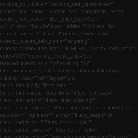
exclude_spiludvikler=”” exclude_term_spiludvikler=””
custom_field_name=”” custom_field_comparison=”exists”
custom_field_value=”” filter_price_type=”both”
out_of_stock=”include” show_hidden=”no” filters=”no”
number_posts=”5″ offset=”0″ orderby=”meta_value”
orderby_custom_field_name=”rangering”
orderby_custom_field_type=”NUMERIC” orderby_term=”name”
order=”ASC” upcoming_events_only=”yes”
featured_events_only=”no” scrolling=”no”
hide_on_mobile=”small-visibility,medium-visibility,large-
visibility” class=”” id=”” layout=”grid”
fusion_font_family_filters_font=””
fusion_font_variant_filters_font=”” filters_font_size=””
filters_line_height=”” filters_letter_spacing=””
filters_text_transform=”” filters_color=”var(–awb-color5)” hue=””
saturation=”” lightness=”” alpha=”” filters_height=”36″
filters_border_top=”” filters_border_right=””
filters_border_bottom=”” filters_border_left=””
filters_border_color=”” filters_alignment_medium=”flex-start”