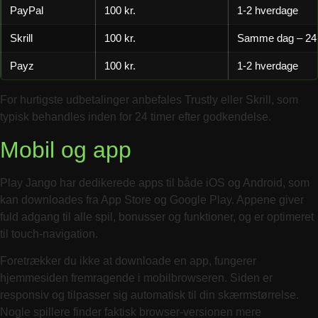
PayPal
100 kr.
1-2 hverdage
Skrill
100 kr.
Samme dag – 24 
Payz
100 kr.
1-2 hverdage
For hurtigste udbetalinger anbefales Trustly eller Skrill, som
typisk behandles inden for 24 timer efter godkendelse.
Mobil og app
Play Jango har dedikerede apps til både iOS og Android, som
kan downloades fra App Store og Google Play. Appene giver
fuld adgang til alle spil, bonusser og funktioner, og er optimeret
til touch-navigation.
Foretrækker du ikke at downloade en app, fungerer
hjemmesiden fremragende i mobilbrowseren. Siden er
responsiv og tilpasser sig automatisk til din skærmstørrelse.
Nogle spillere finder faktisk browser-versionen mere