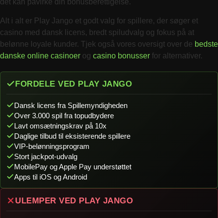
det kan påvirke din bonusberettigelse.
Alt i alt er Play Jango et godt valg for spillere, der søger et
casino med dansk licens, bredt spiludvalg og fokus på at
belønne loyale kunder. Tjek også vores oversigt over de
bedste
danske online casinoer
og
casino bonusser
for alternativer.
FORDELE VED PLAY JANGO
Dansk licens fra Spillemyndigheden
Over 3.000 spil fra topudbydere
Lavt omsætningskrav på 10x
Daglige tilbud til eksisterende spillere
VIP-belønningsprogram
Stort jackpot-udvalg
MobilePay og Apple Pay understøttet
Apps til iOS og Android
ULEMPER VED PLAY JANGO