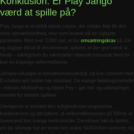
Konklusion: Er Play Jango
værd at spille på?
Play Jango er et solidt dansk casino, der måske ikke får den
store opmærksomhed, men som leverer på de vigtigste
parametre. Med over 3.000 spil, et fair
omsætningskrav
på 10x
og daglige tilbud til eksisterende spillere, er der god værdi at
hente – særligt hvis du værdsætter løbende bonusser frem for
kun en éngangs velkomstbonus.
Jackpot-udvalget er bemærkelsesværdigt, og live casinoet med
Evolution-spil holder høj standard. De mange betalingsmetoder
– inklusiv MobilePay og Apple Pay – gør ind- og udbetalinger
nemme for danske spillere.
Ulemperne er primært den lejlighedsvise langsomme
kundeservice og det faktum, at velkomstbonussen på 500 kr. er
lavere end hos mange konkurrenter. Derudover bør du tjekke,
om du allerede har en konto hos andre SkillOnNet-casinoer, da