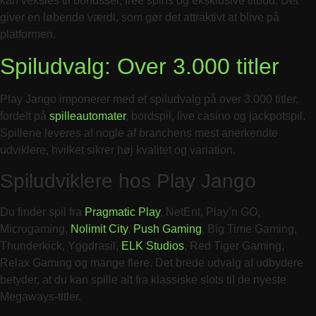
kan veksles til bonusser, free spins og eksklusive tilbud. Det
giver en løbende værdi, som gør det attraktivt at blive på
platformen.
Spiludvalg: Over 3.000 titler
Play Jango imponerer med et spiludvalg på over 3.000 titler,
fordelt på
spilleautomater
, bordspil, live casino og jackpotspil.
Spillene leveres af nogle af branchens mest anerkendte
udviklere, hvilket sikrer høj kvalitet og variation.
Spiludviklere hos Play Jango
Du finder spil fra
Pragmatic Play
, NetEnt, Play’n GO,
Microgaming,
Nolimit City
,
Push Gaming
, Big Time Gaming,
Thunderkick, Yggdrasil,
ELK Studios
, Red Tiger Gaming,
Relax Gaming og mange flere. Det brede udvalg af udbydere
betyder, at du kan spille alt fra klassiske slots til de nyeste
Megaways-titler.