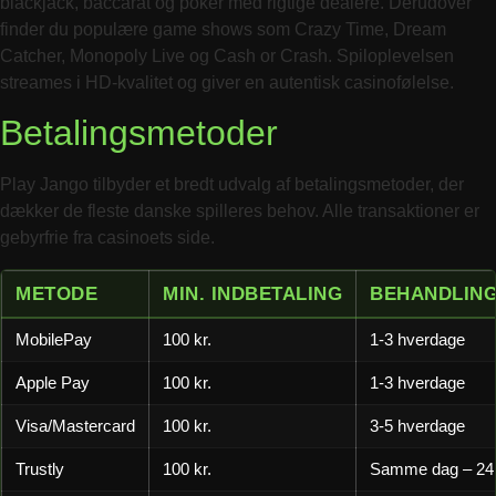
blackjack, baccarat og poker med rigtige dealere. Derudover
finder du populære game shows som Crazy Time, Dream
Catcher, Monopoly Live og Cash or Crash. Spiloplevelsen
streames i HD-kvalitet og giver en autentisk casinofølelse.
Betalingsmetoder
Play Jango tilbyder et bredt udvalg af betalingsmetoder, der
dækker de fleste danske spilleres behov. Alle transaktioner er
gebyrfrie fra casinoets side.
METODE
MIN. INDBETALING
BEHANDLING
MobilePay
100 kr.
1-3 hverdage
Apple Pay
100 kr.
1-3 hverdage
Visa/Mastercard
100 kr.
3-5 hverdage
Trustly
100 kr.
Samme dag – 24 