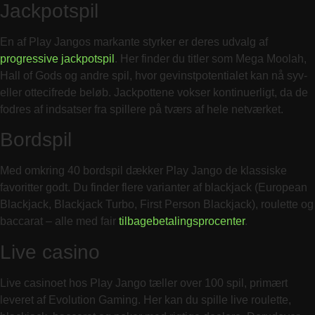
Jackpotspil
En af Play Jangos markante styrker er deres udvalg af
progressive jackpotspil
. Her finder du titler som Mega Moolah,
Hall of Gods og andre spil, hvor gevinstpotentialet kan nå syv-
eller ottecifrede beløb. Jackpottene vokser kontinuerligt, da de
fodres af indsatser fra spillere på tværs af hele netværket.
Bordspil
Med omkring 40 bordspil dækker Play Jango de klassiske
favoritter godt. Du finder flere varianter af blackjack (European
Blackjack, Blackjack Turbo, First Person Blackjack), roulette og
baccarat – alle med fair
tilbagebetalingsprocenter
.
Live casino
Live casinoet hos Play Jango tæller over 100 spil, primært
leveret af Evolution Gaming. Her kan du spille live roulette,