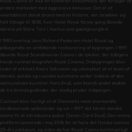
Royal Casino er ikke en nystartet virksomhed, der forsøger at
erobre markedet med aggressive bonusser. Det er et
veletableret dansk brand med en historie, der strækker sig
helt tilbage til 1838, hvor Hotel Royal første gang åbnede
dørene på Store Torv i Aarhus som gæstgivergård.
I 1983 overtog Jens Richard Pedersen Hotel Royal og
påbegyndte en omfattende restaurering af bygningen. I 1991
åbnede Royal Scandinavian Casino i de lokaler, der tidligere
havde rummet biografen Royal Cinema. Ombygningen blev
ledet af arkitekt Kaare Sølvsteen og udsmykket af et team af
danske, polske og russiske kunstnere under ledelse af den
aarhusianske kunstner Hans Krull, som blandt andet skabte
de tre bronzegudinder, der stadig pryder indgangen.
Casinoet blev hurtigt et af Danmarks mest anerkendte
landbaserede spillesteder og var i 1997 det første danske
casino til at introducere poker (Seven Card Stud). Den online
platform lancerede i maj 2016 for at fejre det fysiske casinos
25-års jubilæum, og siden da har Royal Casino kontinuerligt