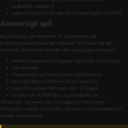
godkendte udbydere
Udbetaling kun til NemKonto tilknyttet spillerens CPR
Ansvarligt spil
Royal Casino var medstifter af Spilbranchen.dk,
brancheorganisationen der arbejder for ansvarligt spil i
Danmark. Platformen tilbyder alle lovpligtige værktøjer:
Indbetalingsgrænser (daglige, ugentlige, månedlige)
Tabsgrænser
Tidsgrænser og reality check-notifikationer
Selvudelukkelse (24 timer til permanent)
Cool off-funktion (24 timer eller 30 dage)
Direkte link til ROFUS.nu og StopSpillet.dk
Ændringer i grænser kan foretages via “Min Konto”.
Forhøjelser træder i kraft efter 24 timer, mens nedsættelser
gælder øjeblikkeligt.