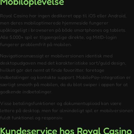
Mobiloplevelse
Royal Casino har ingen dedikeret app til iOS eller Android,
men deres mobiloptimerede hjemmeside fungerer
upåklageligt i browseren på både smartphones og tablets.
Alle 5.000+ spil er tilgængelige direkte, og MitID-login
fungerer problemfrit på mobilen.
Navigationsmæssigt er mobilversionen identisk med
desktopudgaven med det karakteristiske sort/guld design,
hvilket gør det nemt at finde favoritter, foretage
indbetalinger og kontakte support. MobilePay-integration er
særligt smooth på mobilen, da du blot swiper i appen for at
godkende indbetalinger.
Visse betalingsfunktioner og dokumentupload kan være
lettere på desktop, men for almindeligt spil er mobilversionen
fuldt funktionel og responsiv.
Kundeservice hos Royal Casino