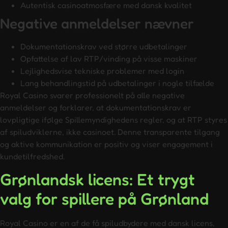
Autentisk casinoatmosfære med dansk kvalitet
Negative anmeldelser nævner
Dokumentationskrav ved større udbetalinger
Opfattelse af lav RTP/vinding på visse maskiner
Lejlighedsvise tekniske problemer med login
Lang behandlingstid på udbetalinger i nogle tilfælde
Royal Casino svarer professionelt på alle negative
anmeldelser og forklarer, at dokumentationskrav er
lovpligtige ifølge Spillemyndighedens regler, og at RTP styres
af spiludviklerne, ikke casinoet. Denne transparente tilgang
og aktive kommunikation er positiv og viser engagement i
kundetilfredshed.
Grønlandsk licens: Et trygt
valg for spillere på Grønland
Royal Casino er en af de få spiludbydere med dansk licens,