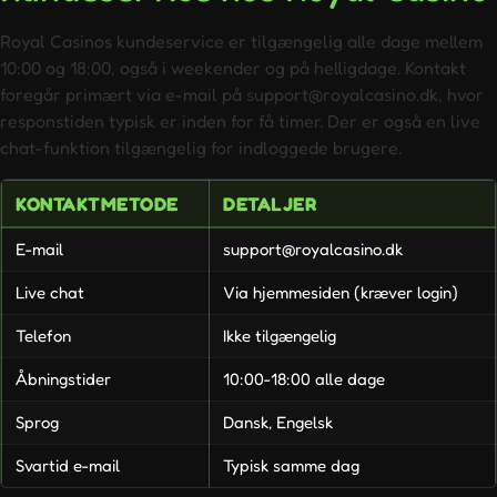
Royal Casinos kundeservice er tilgængelig alle dage mellem
10:00 og 18:00, også i weekender og på helligdage. Kontakt
foregår primært via e-mail på support@royalcasino.dk, hvor
responstiden typisk er inden for få timer. Der er også en live
chat-funktion tilgængelig for indloggede brugere.
KONTAKTMETODE
DETALJER
E-mail
support@royalcasino.dk
Live chat
Via hjemmesiden (kræver login)
Telefon
Ikke tilgængelig
Åbningstider
10:00-18:00 alle dage
Sprog
Dansk, Engelsk
Svartid e-mail
Typisk samme dag