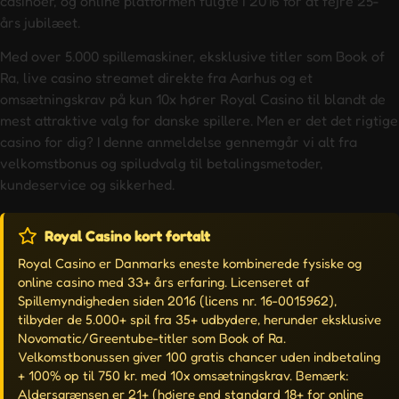
casinoer, og online platformen fulgte i 2016 for at fejre 25-
års jubilæet.
Med over 5.000 spillemaskiner, eksklusive titler som Book of
Ra, live casino streamet direkte fra Aarhus og et
omsætningskrav på kun 10x hører Royal Casino til blandt de
mest attraktive valg for danske spillere. Men er det det rigtige
casino for dig? I denne anmeldelse gennemgår vi alt fra
velkomstbonus og spiludvalg til betalingsmetoder,
kundeservice og sikkerhed.
Royal Casino kort fortalt
Royal Casino er Danmarks eneste kombinerede fysiske og
online casino med 33+ års erfaring. Licenseret af
Spillemyndigheden siden 2016 (licens nr. 16-0015962),
tilbyder de 5.000+ spil fra 35+ udbydere, herunder eksklusive
Novomatic/Greentube-titler som Book of Ra.
Velkomstbonussen giver 100 gratis chancer uden indbetaling
+ 100% op til 750 kr. med 10x omsætningskrav. Bemærk:
Aldersgrænsen er 21+ (højere end standard 18+ for online