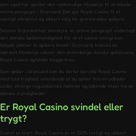
som også har opnået den nødvendige tilladelse til at tilbyde
online pengespil i Grønland. Det gør Royal Casino til et
særligt attraktivt og sikkert valg for grønlandske spillere.
Selvom Grønland har selvstyre, er online pengespil underlagt
den danske Spillemyndighed. For at et casino lovligt kan
tilbyde ydelser til spillere bosat i Grønland, kræves en
særskilt tilladelse udover den almindelige danske spillelicens.
Royal Casino opfylder begge krav.
Som spiller i Grønland kan du derfor benytte Royal Casino
med fuld tryghed, velvidende at du spiller hos en udbyder
under strenge regulatoriske rammer og løbende tilsyn fra de
danske myndigheder.
Er Royal Casino svindel eller
trygt?
Svaret er klart: Royal Casino er et 100% lovligt og sikkert