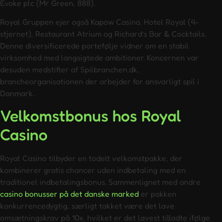
Evoke plc (Mr Green, 888).
Royal Gruppen ejer også Kapow Casino, Hotel Royal (4-
stjernet), Restaurant Atrium og Richard’s Bar & Cocktails.
Denne diversificerede portefølje vidner om en stabil
virksomhed med langsigtede ambitioner. Koncernen var
desuden medstifter af Spilbranchen.dk,
brancheorganisationen der arbejder for ansvarligt spil i
Danmark.
Velkomstbonus hos Royal
Casino
Royal Casino tilbyder en todelt velkomstpakke, der
kombinerer gratis chancer uden indbetaling med en
traditionel indbetalingsbonus. Sammenlignet med andre
casino bonusser på det danske marked
er pakken
konkurrencedygtig, særligt takket være det lave
omsætningskrav på 10x, hvilket er det lavest tilladte ifølge