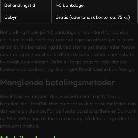
Behandlingstid
1-5 bankdage
Gebyr
Gratis (udenlandsk konto: ca. 75 kr.)
Behandlingstiden på 1-5 bankdage er standard for danske
casinoer med NemKonto-udbetalinger og afhænger primært
af din banks behandlingstid. Ved større gevinster eller første
udbetaling kan du blive bedt om dokumentation i henhold til
hvidvasklovgivningen. Dette er lovpligtigt for alle danske
licenserede casinoer og ikke noget Royal Casino kan fravige.
Manglende betalingsmetoder
Royal Casino tilbyder ikke e-wallets som Trustly, Skrill,
Neteller eller PayPal. Hvis du foretrækker disse metoder, kan
det være en ulempe. For de fleste danske spillere er Dankort
og MobilePay dog de foretrukne valg, så dette er sjældent et
problem i praksis.