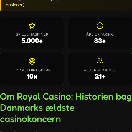
casinoer).
SPILLEMASKINER
ÅRS ERFARING
5.000+
33+
OMSÆTNINGSKRAV
ALDERSGRÆNSE
10x
21+
Om Royal Casino: Historien bag
Danmarks ældste
casinokoncern