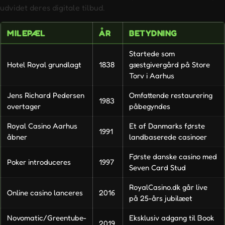
udvidet deres digitale tilbud.
MILEPÆL
ÅR
BETYDNING
Startede som
Hotel Royal grundlagt
1838
gæstgivergård på Store
Torv i Aarhus
Jens Richard Pedersen
Omfattende restaurering
1983
overtager
påbegyndes
Royal Casino Aarhus
Et af Danmarks første
1991
åbner
landbaserede casinoer
Første danske casino med
Poker introduceres
1997
Seven Card Stud
RoyalCasino.dk går live
Online casino lanceres
2016
på 25-års jubilæet
Novomatic/Greentube-
Eksklusiv adgang til Book
2019