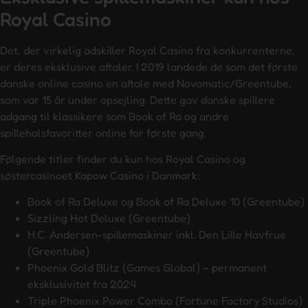
Royal Casino
Det, der virkelig adskiller Royal Casino fra konkurrenterne,
er deres eksklusive aftaler. I 2019 landede de som det første
danske online casino en aftale med Novomatic/Greentube,
som var 15 år under opsejling. Dette gav danske spillere
adgang til klassikere som Book of Ra og andre
spillehalsfavoritter online for første gang.
Følgende titler finder du kun hos Royal Casino og
søstercasinoet Kapow Casino i Danmark:
Book of Ra Deluxe og Book of Ra Deluxe 10 (Greentube)
Sizzling Hot Deluxe (Greentube)
H.C. Andersen-spillemaskiner inkl. Den Lille Havfrue
(Greentube)
Phoenix Gold Blitz (Games Global) – permanent
eksklusivitet fra 2024
Triple Phoenix Power Combo (Fortune Factory Studios)