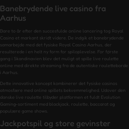
Banebrydende live casino fra
Aarhus
Bare to år efter den succesfulde online lancering tog Royal
Casino et markant skridt videre. De indgik et banebrydende
samarbejde med det fysiske Royal Casino Aarhus, der
resulterede i en helt ny form for spiloplevelse. For første
gang i Skandinavien blev det muligt at spille live roulette
online med direkte streaming fra de autentiske rouletteborde
i Aarhus.
Dette innovative koncept kombinerer det fysiske casinos
atmosfære med online spillets bekvemmelighed. Udover den
danske live roulette tilbyder platformen et fuldt Evolution
Gaming-sortiment med blackjack, roulette, baccarat og
populære game shows.
Jackpotspil og store gevinster