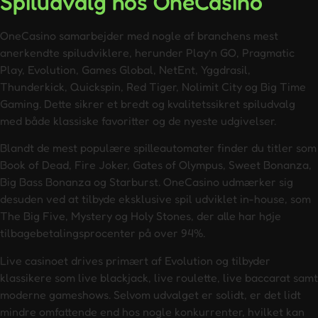
Spiludvalg hos OneCasino
OneCasino samarbejder med nogle af branchens mest
anerkendte spiludviklere, herunder Play’n GO, Pragmatic
Play, Evolution, Games Global, NetEnt, Yggdrasil,
Thunderkick, Quickspin, Red Tiger, Nolimit City og Big Time
Gaming. Dette sikrer et bredt og kvalitetssikret spiludvalg
med både klassiske favoritter og de nyeste udgivelser.
Blandt de mest populære spilleautomater finder du titler som
Book of Dead, Fire Joker, Gates of Olympus, Sweet Bonanza,
Big Bass Bonanza og Starburst. OneCasino udmærker sig
desuden ved at tilbyde eksklusive spil udviklet in-house, som
The Big Five, Mystery og Holy Stones, der alle har høje
tilbagebetalingsprocenter på over 94%.
Live casinoet drives primært af Evolution og tilbyder
klassikere som live blackjack, live roulette, live baccarat samt
moderne gameshows. Selvom udvalget er solidt, er det lidt
mindre omfattende end hos nogle konkurrenter, hvilket kan