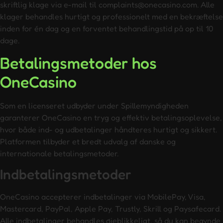
skriftlig klage via e-mail til complaints@onecasino.com. Alle
klager behandles hurtigt og professionelt med en bekræftelse
inden for én dag og en forventet behandlingstid på op til 10
dage.
Betalingsmetoder hos
OneCasino
Som en licenseret udbyder under Spillemyndigheden
garanterer OneCasino en tryg og effektiv betalingsoplevelse,
hvor både ind- og udbetalinger håndteres hurtigt og sikkert.
Platformen tilbyder et bredt udvalg af danske og
internationale betalingsmetoder.
Indbetalingsmetoder
OneCasino accepterer indbetalinger via MobilePay, Visa,
Mastercard, PayPal, Apple Pay, Trustly, Skrill og Paysafecard.
Alle indbetalinger behandles øjeblikkeligt, så du kan begynde