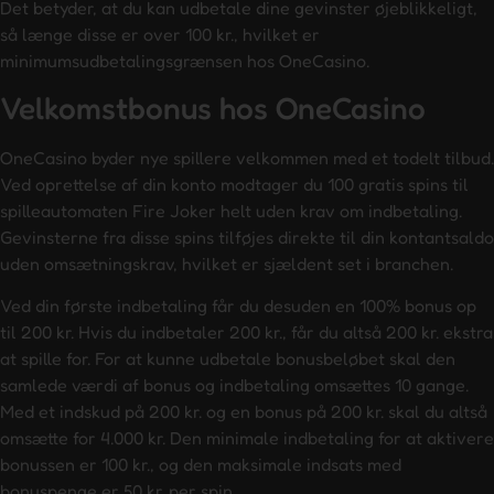
Det betyder, at du kan udbetale dine gevinster øjeblikkeligt,
så længe disse er over 100 kr., hvilket er
minimumsudbetalingsgrænsen hos OneCasino.
Velkomstbonus hos OneCasino
OneCasino byder nye spillere velkommen med et todelt tilbud.
Ved oprettelse af din konto modtager du 100 gratis spins til
spilleautomaten Fire Joker helt uden krav om indbetaling.
Gevinsterne fra disse spins tilføjes direkte til din kontantsaldo
uden omsætningskrav, hvilket er sjældent set i branchen.
Ved din første indbetaling får du desuden en 100% bonus op
til 200 kr. Hvis du indbetaler 200 kr., får du altså 200 kr. ekstra
at spille for. For at kunne udbetale bonusbeløbet skal den
samlede værdi af bonus og indbetaling omsættes 10 gange.
Med et indskud på 200 kr. og en bonus på 200 kr. skal du altså
omsætte for 4.000 kr. Den minimale indbetaling for at aktivere
bonussen er 100 kr., og den maksimale indsats med
bonuspenge er 50 kr. per spin.