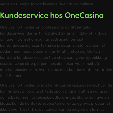
være en ulempe for dedikerede live casino-spillere.
Kundeservice hos OneCasino
OneCasino tilbyder en professionel og tilgængelig
kundeservice, der er til rådighed 24 timer i døgnet, 7 dage
om ugen. Uanset om du har spørgsmål om spil,
kontohåndtering eller tekniske problemer, står et team af
uddannede medarbejdere klar til at hjælpe dig. Du kan
kontakte kundeservice via live chat, som giver øjeblikkelig
assistance direkte på hjemmesiden, eller via e-mail på
info@onecasino.com, hvor du normalt kan forvente svar inden
for 24 timer.
OneCasino tilbyder også et omfattende hjælpecenter, hvor du
kan finde svar på ofte stillede spørgsmål om alt fra bonusser
og indbetalinger til tekniske udfordringer. Skulle du have en
klage, kan du kontakte supporten direkte, og hvis problemet
ikke bliver løst tilfredsstillende, kan du indgive en formel