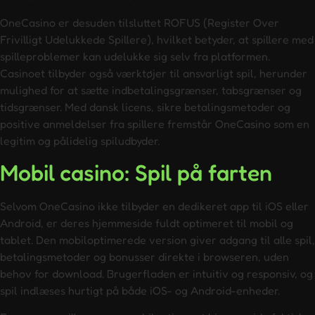
OneCasino er desuden tilsluttet ROFUS (Register Over
Frivilligt Udelukkede Spillere), hvilket betyder, at spillere med
spilleproblemer kan udelukke sig selv fra platformen.
Casinoet tilbyder også værktøjer til ansvarligt spil, herunder
mulighed for at sætte indbetalingsgrænser, tabsgrænser og
tidsgrænser. Med dansk licens, sikre betalingsmetoder og
positive anmeldelser fra spillere fremstår OneCasino som en
legitim og pålidelig spiludbyder.
Mobil casino: Spil på farten
Selvom OneCasino ikke tilbyder en dedikeret app til iOS eller
Android, er deres hjemmeside fuldt optimeret til mobil og
tablet. Den mobiloptimerede version giver adgang til alle spil,
betalingsmetoder og bonusser direkte i browseren, uden
behov for download. Brugerfladen er intuitiv og responsiv, og
spil indlæses hurtigt på både iOS- og Android-enheder.