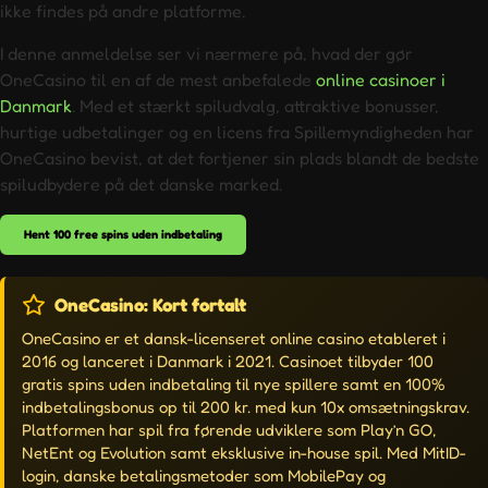
ikke findes på andre platforme.
I denne anmeldelse ser vi nærmere på, hvad der gør
OneCasino til en af de mest anbefalede
online casinoer i
Danmark
. Med et stærkt spiludvalg, attraktive bonusser,
hurtige udbetalinger og en licens fra Spillemyndigheden har
OneCasino bevist, at det fortjener sin plads blandt de bedste
spiludbydere på det danske marked.
Hent 100 free spins uden indbetaling
OneCasino: Kort fortalt
OneCasino er et dansk-licenseret online casino etableret i
2016 og lanceret i Danmark i 2021. Casinoet tilbyder 100
gratis spins uden indbetaling til nye spillere samt en 100%
indbetalingsbonus op til 200 kr. med kun 10x omsætningskrav.
Platformen har spil fra førende udviklere som Play’n GO,
NetEnt og Evolution samt eksklusive in-house spil. Med MitID-
login, danske betalingsmetoder som MobilePay og