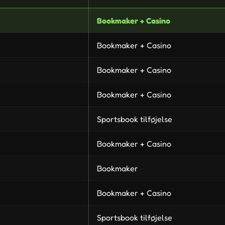
Bookmaker + Casino
Bookmaker + Casino
Bookmaker + Casino
Bookmaker + Casino
Sportsbook tilføjelse
Bookmaker + Casino
Bookmaker
Bookmaker + Casino
Sportsbook tilføjelse