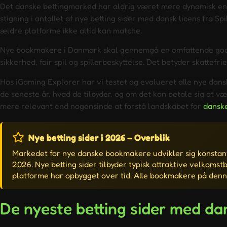
Det danske bettingmarked har aldrig været mere dynamisk end 
stigning i antallet af nye betting sider med dansk licens fra 
ældre platforme ikke altid kan matche.
Nye bookmakere i Danmark skal gennemgå en omfattende godken
sikkerhed, fair spil og spillerbeskyttelse. Det betyder skattef
Hos iGaming Explorer har vi testet og evalueret alle nye dans
de seneste år, hvad de tilbyder, og om det kan betale sig at
mere relevant end nogensinde at forstå landskabet for
danske
Nye betting sider i 2026 – Overblik
Markedet for nye danske bookmakere udvikler sig konstant.
2026. Nye betting sider tilbyder typisk attraktive velkom
platforme har opbygget over tid. Alle bookmakere på denne
De nyeste betting sider med dan