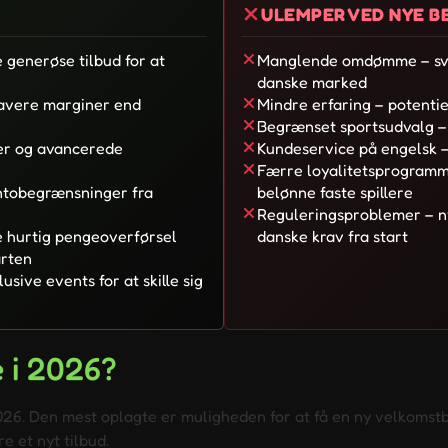
ULEMPER VED NYE B
 generøse tilbud for at
Manglende omdømme – svær
danske marked
lavere marginer end
Mindre erfaring – potenti
Begrænset sportsudvalg – 
der og avancerede
Kundeservice på engelsk –
Færre loyalitetsprogrammer
ontobegrænsninger fra
belønne faste spillere
Reguleringsproblemer – n
e hurtig pengeoverførsel
danske krav fra start
arten
sive events for at skille sig
 i 2026?
 2026. Den mest oplagte er muligheden for at få en ny velkomst
e et nyt tilbud.