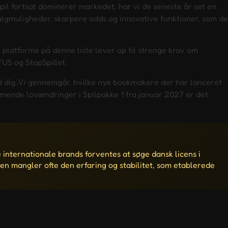
l fortsat dominerer markedet, har vi de seneste år set en
 valgmuligheder, skarpere odds og innovative funktioner, som de
platforme på denne liste lever op til strenge krav om
FUS og StopSpillet.
ed dig. Vi gennemgår, hvilke nye bookmakere der har lanceret
mmende lovændringer i Spilpakke 1 fra januar 2027 er det
internationale brands forventes at søge dansk licens i
en mangler ofte den erfaring og stabilitet, som etablerede