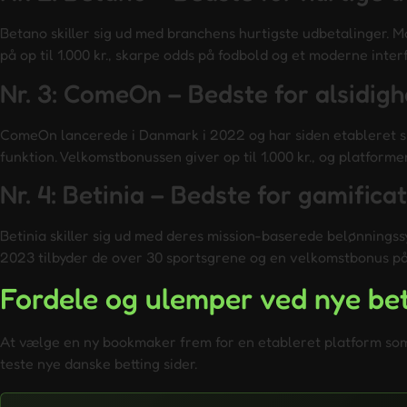
Betano skiller sig ud med branchens hurtigste udbetalinger. 
på op til 1.000 kr., skarpe odds på fodbold og et moderne inte
Nr. 3: ComeOn – Bedste for alsidig
ComeOn lancerede i Danmark i 2022 og har siden etableret sig 
funktion. Velkomstbonussen giver op til 1.000 kr., og platforme
Nr. 4: Betinia – Bedste for gamifica
Betinia skiller sig ud med deres mission-baserede belønningss
2023 tilbyder de over 30 sportsgrene og en velkomstbonus på o
Fordele og ulemper ved nye bet
At vælge en ny bookmaker frem for en etableret platform som
teste nye danske betting sider.