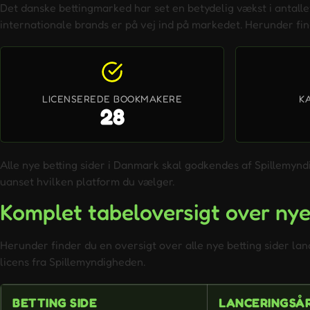
Det danske bettingmarked har set en betydelig vækst i antallet
internationale brands er på vej ind på markedet. Herunder fin
LICENSEREDE BOOKMAKERE
K
28
Alle nye betting sider i Danmark skal godkendes af Spillemyndig
uanset hvilken platform du vælger.
Komplet tabeloversigt over ny
Herunder finder du en oversigt over alle nye betting sider la
licens fra Spillemyndigheden.
BETTING SIDE
LANCERINGSÅ