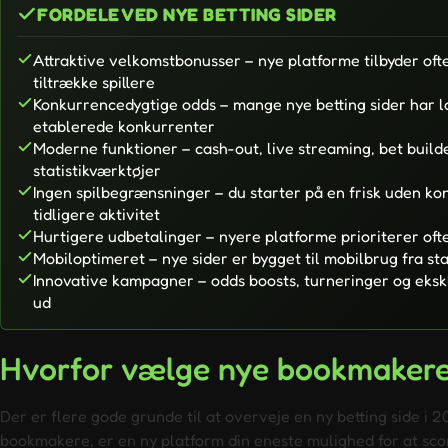
FORDELE VED NYE BETTING SIDER
Attraktive velkomstbonusser – nye platforme tilbyder ofte
tiltrække spillere
Konkurrencedygtige odds – mange nye betting sider har 
etablerede konkurrenter
Moderne funktioner – cash-out, live streaming, bet buil
statistikværktøjer
Ingen spilbegrænsninger – du starter på en frisk uden k
tidligere aktivitet
Hurtigere udbetalinger – nyere platforme prioriterer oft
Mobiloptimeret – nye sider er bygget til mobilbrug fra st
Innovative kampagner – odds boosts, turneringer og eksklu
ud
Hvorfor vælge nye bookmakere
Der er flere gode grunde til at overveje en ny betting side i
bookmakere, er en ny platform din eneste mulighed for at scor