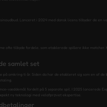
oudbud. Lanceret i 2024 med dansk licens tilbyder de en vel
rme ofte tilbyde fordele, som etablerede spillere ikke matche
ide samlet set
på omkring ti år. Siden da har de etableret sig som en af de
taling.
chance-væddemål fordelt på 5 separate spil. I 2025 lancerede E
Expekt ny teknologi med velafprøvet ekspertise.
udbetalinger