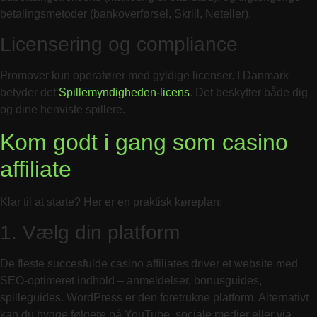
betalingsmetoder (bankoverførsel, Skrill, Neteller).
Licensering og compliance
Promover kun operatører med gyldige licenser. I Danmark
betyder det
Spillemyndigheden-licens
. Det beskytter både dig
og dine henviste spillere.
Kom godt i gang som casino
affiliate
Klar til at starte? Her er en praktisk køreplan:
1. Vælg din platform
De fleste succesfulde casino affiliates driver et website med
SEO-optimeret indhold – anmeldelser, bonusguides,
spilleguides. WordPress er den foretrukne platform. Alternativt
kan du bygge følgere på YouTube, sociale medier eller via