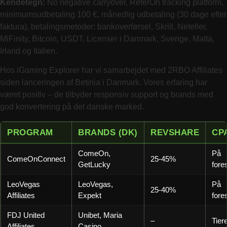
Kendetegn:
No negative carryover, ReferOn tracking platform,
minimumsudbetaling 100 €, månedlig udbetaling (30 dage efter
faktura), betalingsmetoder: bankoverførsel, Skrill, Neteller,
MiFinity, Bitcoin, USDT. Licenser i Danmark, Sverige, Malta,
Irland og Italien.
Hos iGaming Explorer har vi samarbejdet med 2RBO Affiliates
siden lanceringen af Betinia i Danmark. Vores erfaring har
været positiv – de tilbyder responsiv support og brands med
god konvertering på det danske marked.
PROGRAM
BRANDS (DK)
REVSHARE
CP
ComeOn,
På
ComeOnConnect
25-45%
GetLucky
fore
LeoVegas
LeoVegas,
På
25-40%
Affiliates
Expekt
fore
FDJ United
Unibet, Maria
–
Tier
Affiliates
Casino