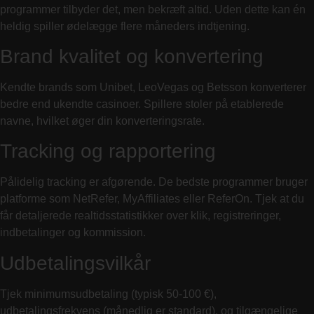
programmer tilbyder det, men bekræft altid. Uden dette kan én
heldig spiller ødelægge flere måneders indtjening.
Brand kvalitet og konvertering
Kendte brands som Unibet, LeoVegas og Betsson konverterer
bedre end ukendte casinoer. Spillere stoler på etablerede
navne, hvilket øger din konverteringsrate.
Tracking og rapportering
Pålidelig tracking er afgørende. De bedste programmer bruger
platforme som NetRefer, MyAffiliates eller ReferOn. Tjek at du
får detaljerede realtidsstatistikker over klik, registreringer,
indbetalinger og kommission.
Udbetalingsvilkår
Tjek minimumsudbetaling (typisk 50-100 €),
udbetalingsfrekvens (månedlig er standard), og tilgængelige