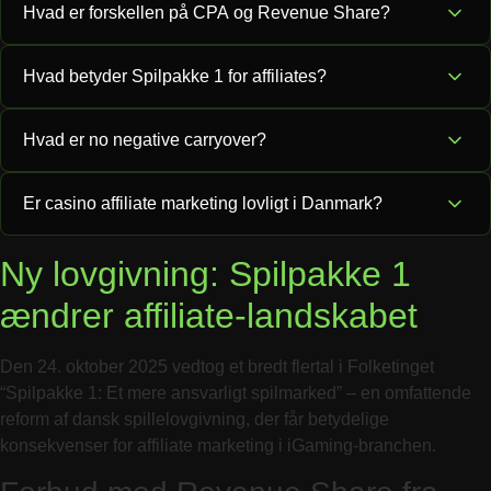
Hvad er forskellen på CPA og Revenue Share?
Hvad betyder Spilpakke 1 for affiliates?
Hvad er no negative carryover?
Er casino affiliate marketing lovligt i Danmark?
Ny lovgivning: Spilpakke 1
ændrer affiliate-landskabet
Den 24. oktober 2025 vedtog et bredt flertal i Folketinget
“Spilpakke 1: Et mere ansvarligt spilmarked” – en omfattende
reform af dansk spillelovgivning, der får betydelige
konsekvenser for affiliate marketing i iGaming-branchen.