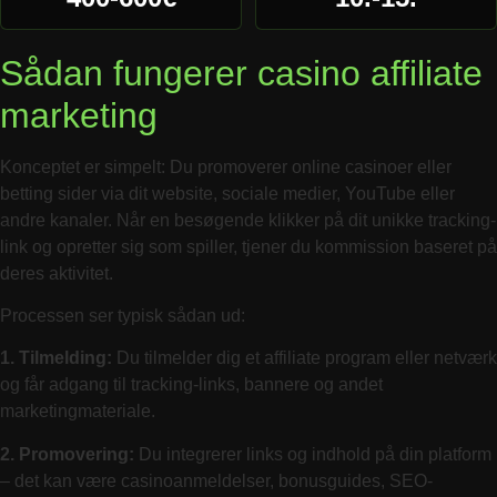
Sådan fungerer casino affiliate
marketing
Konceptet er simpelt: Du promoverer online casinoer eller
betting sider via dit website, sociale medier, YouTube eller
andre kanaler. Når en besøgende klikker på dit unikke tracking-
link og opretter sig som spiller, tjener du kommission baseret på
deres aktivitet.
Processen ser typisk sådan ud:
1. Tilmelding:
Du tilmelder dig et affiliate program eller netværk
og får adgang til tracking-links, bannere og andet
marketingmateriale.
2. Promovering:
Du integrerer links og indhold på din platform
– det kan være casinoanmeldelser, bonusguides, SEO-