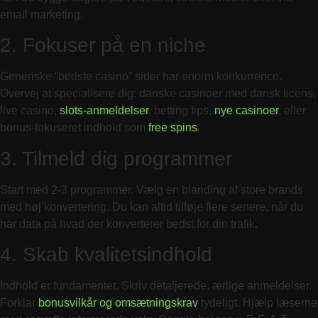
email marketing.
2. Fokuser på en niche
Generiske “bedste casino” sider har enorm konkurrence.
Overvej at specialisere dig: danske casinoer med dansk licens,
live casino,
slots-anmeldelser
, betting tips,
nye casinoer
, eller
bonus-fokuseret indhold som
free spins
.
3. Tilmeld dig programmer
Start med 2-3 programmer. Vælg en blanding af store brands
med høj konvertering. Du kan altid tilføje flere senere, når du
har data på hvad der konverterer bedst for din trafik.
4. Skab kvalitetsindhold
Indhold er fundamentet. Skriv detaljerede, ærlige anmeldelser.
Forklar
bonusvilkår og omsætningskrav
tydeligt. Hjælp læserne