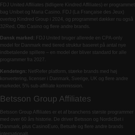
FDJ United Affiliates (tidligere Kindred Affiliates) er programmet
bag Unibet og Maria Casino. FDJ (La Française des Jeux)
overtog Kindred Group i 2024, og programmet dækker nu også
32Red, Otto Casino og flere andre brands.
Dansk marked:
FDJ United bruger allerede en CPA-only
model for Danmark med tiered struktur baseret på antal nye
indbetalende spillere – en model der bliver standard for alle
programmer fra 2027.
Kendetegn:
NetRefer platform, stærke brands med høj
konvertering, licenser i Danmark, Sverige, UK og flere andre
markeder, 5% sub-affiliate kommission.
Betsson Group Affiliates
Betsson Group Affiliates er et af branchens største programmer
med over 60 års historie. De driver Betsson og NordicBet i
Danmark, plus CasinoEuro, Betsafe og flere andre brands
internationalt.