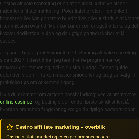
Casino affiliate marketing er en af de mest lukrative nicher
inden for affiliate marketing. Potentialet er stort – en enkelt
henvist spiller kan generere hundredvis eller tusindvis af kroner
i kommission over tid. Men konkurrencen er også intens, og det
kræver dedikation, viden og de rigtige partnerskaber at få
succes.
Jeg har arbejdet professionelt med iGaming affiliate marketing
siden 2017. I den tid har jeg lært, hvilke programmer og
netværk der leverer, og hvilke du skal undgå. Denne guide
deler den viden – fra kommissionsmodeller og programvalg til
praktiske tips om at komme i gang.
Hvis du drømmer om at tjene passiv indtægt ved at promovere
online casinoer
og betting sider, er det første skridt at forstå
hvordan branchen fungerer og vælge de rigtige partnerskaber.
Casino affiliate marketing – overblik
Casino affiliate marketing er en performancebaseret