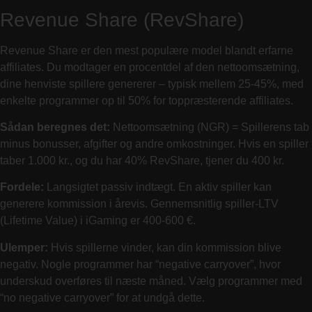
Revenue Share (RevShare)
Revenue Share er den mest populære model blandt erfarne
affiliates. Du modtager en procentdel af den nettoomsætning,
dine henviste spillere genererer – typisk mellem 25-45%, med
enkelte programmer op til 50% for toppræsterende affiliates.
Sådan beregnes det:
Nettoomsætning (NGR) = Spillerens tab
minus bonusser, afgifter og andre omkostninger. Hvis en spiller
taber 1.000 kr., og du har 40% RevShare, tjener du 400 kr.
Fordele:
Langsigtet passiv indtægt. En aktiv spiller kan
generere kommission i årevis. Gennemsnitlig spiller-LTV
(Lifetime Value) i iGaming er 400-600 €.
Ulemper:
Hvis spillerne vinder, kan din kommission blive
negativ. Nogle programmer har “negative carryover”, hvor
underskud overføres til næste måned. Vælg programmer med
“no negative carryover” for at undgå dette.