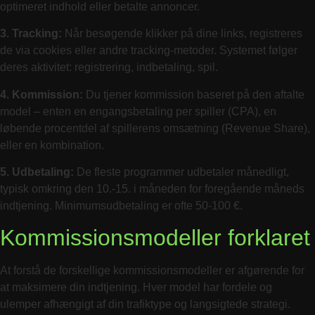
optimeret indhold eller betalte annoncer.
3. Tracking:
Når besøgende klikker på dine links, registreres
de via cookies eller andre tracking-metoder. Systemet følger
deres aktivitet: registrering, indbetaling, spil.
4. Kommission:
Du tjener kommission baseret på den aftalte
model – enten en engangsbetaling per spiller (CPA), en
løbende procentdel af spillerens omsætning (Revenue Share),
eller en kombination.
5. Udbetaling:
De fleste programmer udbetaler månedligt,
typisk omkring den 10.-15. i måneden for foregående måneds
indtjening. Minimumsudbetaling er ofte 50-100 €.
Kommissionsmodeller forklaret
At forstå de forskellige kommissionsmodeller er afgørende for
at maksimere din indtjening. Hver model har fordele og
ulemper afhængigt af din trafiktype og langsigtede strategi.