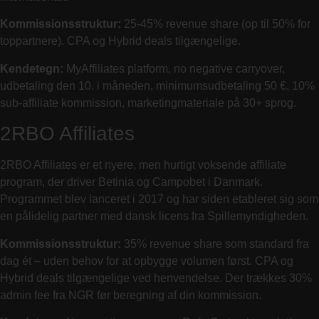
Kommissionsstruktur:
25-45% revenue share (op til 50% for
toppartnere). CPA og Hybrid deals tilgængelige.
Kendetegn:
MyAffiliates platform, no negative carryover,
udbetaling den 10. i måneden, minimumsudbetaling 50 €, 10%
sub-affiliate kommission, marketingmateriale på 30+ sprog.
2RBO Affiliates
2RBO Affiliates er et nyere, men hurtigt voksende affiliate
program, der driver Betinia og Campobet i Danmark.
Programmet blev lanceret i 2017 og har siden etableret sig som
en pålidelig partner med dansk licens fra Spillemyndigheden.
Kommissionsstruktur:
35% revenue share som standard fra
dag ét – uden behov for at opbygge volumen først. CPA og
Hybrid deals tilgængelige ved henvendelse. Der trækkes 30%
admin fee fra NGR før beregning af din kommission.