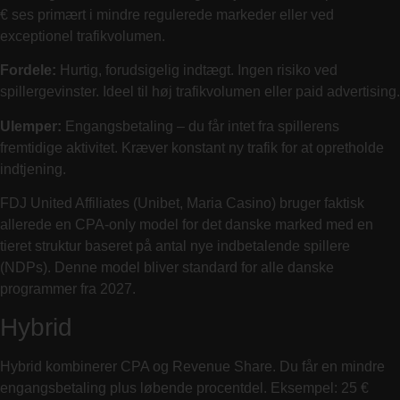
€ ses primært i mindre regulerede markeder eller ved
exceptionel trafikvolumen.
Fordele:
Hurtig, forudsigelig indtægt. Ingen risiko ved
spillergevinster. Ideel til høj trafikvolumen eller paid advertising.
Ulemper:
Engangsbetaling – du får intet fra spillerens
fremtidige aktivitet. Kræver konstant ny trafik for at opretholde
indtjening.
FDJ United Affiliates (Unibet, Maria Casino) bruger faktisk
allerede en CPA-only model for det danske marked med en
tieret struktur baseret på antal nye indbetalende spillere
(NDPs). Denne model bliver standard for alle danske
programmer fra 2027.
Hybrid
Hybrid kombinerer CPA og Revenue Share. Du får en mindre
engangsbetaling plus løbende procentdel. Eksempel: 25 €