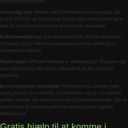
Overvej disse punkter:
Ansvarligt spil:
Inkluder altid information om ansvarligt spil.
Link til ROFUS og StopSpillet. Det er både etisk korrekt og et
krav for at promovere danske licenserede operatører.
Reklamemarkering:
Vær transparent om affiliate relationer. I
Danmark og EU kræver lovgivningen tydelig markering af
kommercielt indhold.
Skatteregler:
Affiliate indtægter er skattepligtige. Registrer dig
som selvstændig eller opret virksomhed og før ordentligt
regnskab.
Kun licenserede operatører:
Promover kun casinoer med
gyldig licens i de markeder, du henvender dig til. For danske
spillere betyder det dansk licens fra Spillemyndigheden. Der er
aktuelt over 40 virksomheder med dansk casino- og/eller
bettinglicens.
Gratis hjælp til at komme i