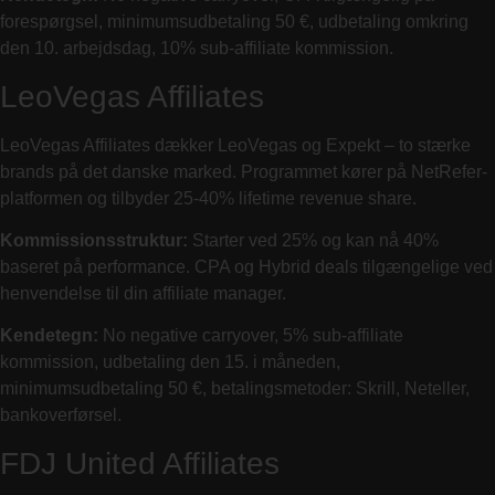
forespørgsel, minimumsudbetaling 50 €, udbetaling omkring
den 10. arbejdsdag, 10% sub-affiliate kommission.
LeoVegas Affiliates
LeoVegas Affiliates dækker LeoVegas og Expekt – to stærke
brands på det danske marked. Programmet kører på NetRefer-
platformen og tilbyder 25-40% lifetime revenue share.
Kommissionsstruktur:
Starter ved 25% og kan nå 40%
baseret på performance. CPA og Hybrid deals tilgængelige ved
henvendelse til din affiliate manager.
Kendetegn:
No negative carryover, 5% sub-affiliate
kommission, udbetaling den 15. i måneden,
minimumsudbetaling 50 €, betalingsmetoder: Skrill, Neteller,
bankoverførsel.
FDJ United Affiliates