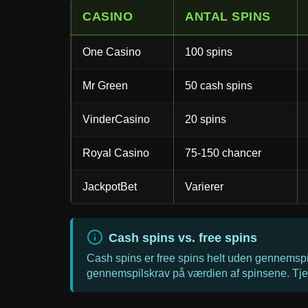
CASINO
ANTAL SPINS
One Casino
100 spins
Mr Green
50 cash spins
VinderCasino
20 spins
Royal Casino
75-150 chancer
JackpotBet
Varierer
Cash spins vs. free spins
Cash spins er free spins helt uden gennemspil
gennemspilskrav på værdien af spinsene. Tjek