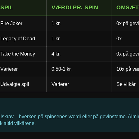
SPIL
VÆRDI PR. SPIN
OMSÆT
Fire Joker
1 kr.
0x på gevi
Legacy of Dead
1 kr.
0x
Take the Money
4 kr.
0x på gevi
Varierer
0,50-1 kr.
10x på væ
Udvalgte spil
Varierer
Se vilkår
skrav – hverken på spinsenes værdi eller på gevinsterne. Almin
 altid vilkårene.