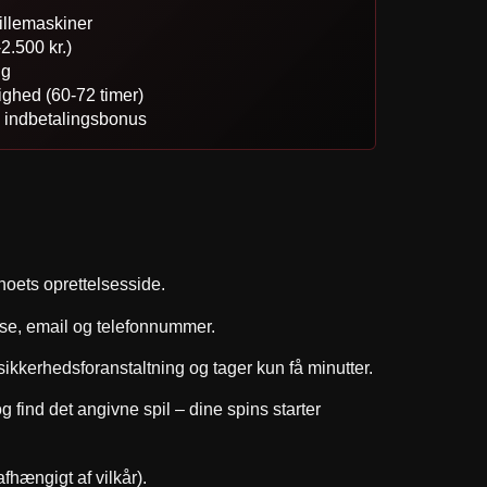
pillemaskiner
2.500 kr.)
ng
ighed (60-72 timer)
d indbetalingsbonus
inoets oprettelsesside.
sse, email og telefonnummer.
ikkerhedsforanstaltning og tager kun få minutter.
g find det angivne spil – dine spins starter
fhængigt af vilkår).