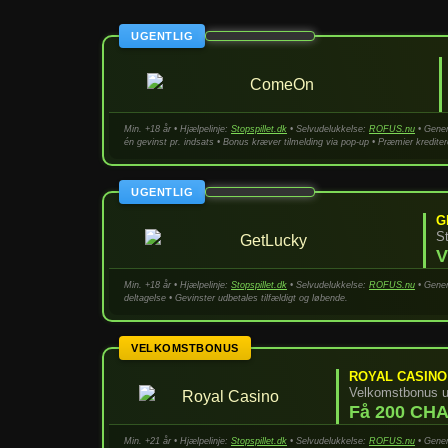
UGENTLIG
Min. +18 år • Hjælpelinje:
Stopspillet.dk
• Selvudelukkelse:
ROFUS.nu
• Gener
én gevinst pr. indsats • Bonus kræver tilmelding via pop-up • Præmier kredite
UGENTLIG
G
S
V
Min. +18 år • Hjælpelinje:
Stopspillet.dk
• Selvudelukkelse:
ROFUS.nu
• Gener
deltagelse • Gevinster udbetales tilfældigt og løbende.
VELKOMSTBONUS
ROYAL CASINO
Velkomstbonus u
Få 200 CHAN
Min. +21 år • Hjælpelinje:
Stopspillet.dk
• Selvudelukkelse:
ROFUS.nu
• Gener