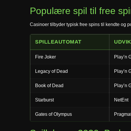
Populære spil til free sp
Casinoer tilbyder typisk free spins til kendte og
SPILLEAUTOMAT
UDVI
Fire Joker
Play’n 
Legacy of Dead
Play’n 
Book of Dead
Play’n 
Starburst
NetEnt
Gates of Olympus
Pragmat