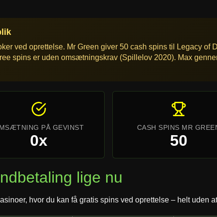
lik
 Joker ved oprettelse. Mr Green giver 50 cash spins til Legacy o
ra free spins er uden omsætningskrav (Spillelov 2020). Max genn
MSÆTNING PÅ GEVINST
CASH SPINS MR GREE
0x
50
ndbetaling lige nu
asinoer, hvor du kan få gratis spins ved oprettelse – helt uden a