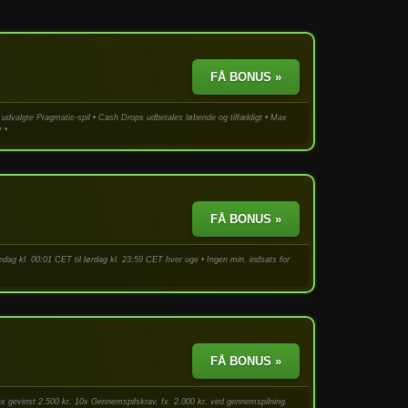
FÅ BONUS »
 udvalgte Pragmatic-spil • Cash Drops udbetales løbende og tilfældigt • Max
 •
FÅ BONUS »
edag kl. 00:01 CET til lørdag kl. 23:59 CET hver uge • Ingen min. indsats for
FÅ BONUS »
Max gevinst 2.500 kr. 10x Gennemspilskrav, fx. 2.000 kr. ved gennemspilning.