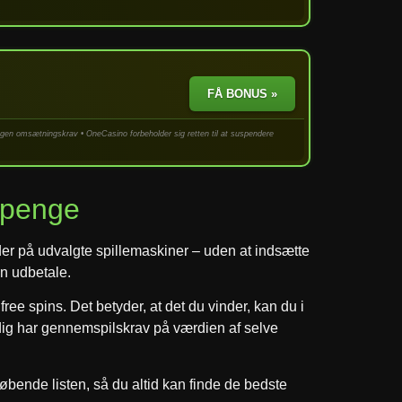
FÅ BONUS »
Ingen omsætningskrav • OneCasino forbeholder sig retten til at suspendere
e penge
der på udvalgte spillemaskiner – uden at indsætte
an udbetale.
e spins. Det betyder, at det du vinder, kan du i
ig har gennemspilskrav på værdien af selve
øbende listen, så du altid kan finde de bedste