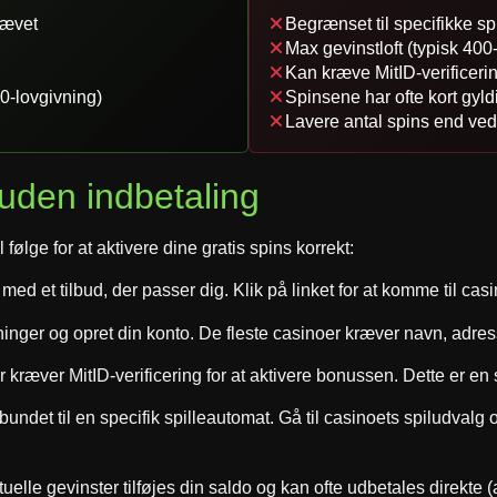
rævet
Begrænset til specifikke s
Max gevinstloft (typisk 400-
Kan kræve MitID-verificeri
0-lovgivning)
Spinsene har ofte kort gyld
Lavere antal spins end ve
 uden indbetaling
følge for at aktivere dine gratis spins korrekt:
med et tilbud, der passer dig. Klik på linket for at komme til cas
inger og opret din konto. De fleste casinoer kræver navn, adre
ræver MitID-verificering for at aktivere bonussen. Dette er en s
bundet til en specifik spilleautomat. Gå til casinoets spiludvalg o
uelle gevinster tilføjes din saldo og kan ofte udbetales direkte (a