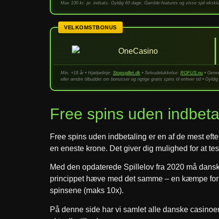
Max 100 kr. pr. indsats. Gyldig 60 dage. Gamble-features og visse spil eksklud
VELKOMSTBONUS
Min. +18 år • Hjælpelinje:
Stopspillet.dk
• Selvudelukkelse:
ROFUS.nu
• Gener
eller ændre tilbuddet om bonusser og rigtige gratis spins til enhver tid • Gyldig
Free spins uden indbetal
Free spins uden indbetaling er en af de mest eft
en eneste krone. Det giver dig mulighed for at tes
Med den opdaterede Spillelov fra 2020 må danske 
princippet hæve med det samme – en kæmpe forbe
spinsene (maks 10x).
På denne side har vi samlet alle danske casinoer