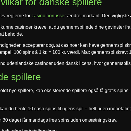
vilkår for danske spillere
ev reglerne for
casino bonusser
ændret markant. Den vigtigste æ
 kunne casinoer kræve, at du gennemspillede dine gevinster fr
 at beholde.
digheden accepterer dog, at casinoer kan have gennemspilskrav
pel: 100 spins á 1 kr. = 100 kr. værdi. Max gennemspilskrav: 1
 end udenlandske casinoer uden dansk licens, hvor gennemspils
de spillere
ldt nye spillere, kan eksisterende spillere også få gratis spins
n du hente 10 cash spins til ugens spil – helt uden indbetalin
den 30 dage) får mandags free spins uden omsætningskrav.