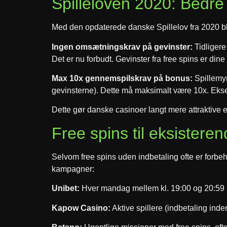
Spilleloven 2020: Bedre 
Med den opdaterede danske Spillelov fra 2020 bl
Ingen omsætningskrav på gevinster:
Tidligere
Det er nu forbudt. Gevinster fra free spins er dine
Max 10x gennemspilskrav på bonus:
Spillemyn
gevinsterne). Dette må maksimalt være 10x. Eksem
Dette gør danske casinoer langt mere attraktive
Free spins til eksisteren
Selvom free spins uden indbetaling ofte er forbeho
kampagner:
Unibet:
Hver mandag mellem kl. 19:00 og 20:59 ka
Kapow Casino:
Aktive spillere (indbetaling in