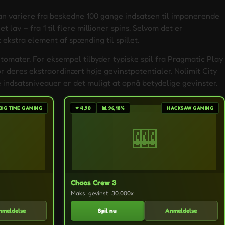
 kan variere fra beskedne 100 gange indsatsen til imponerende
av – fra 1 til flere millioner spins. Selvom det er
ekstra element af spænding til spillet.
mater. For eksempel tilbyder typiske spil fra Pragmatic Play
deres ekstraordinært høje gevinstpotentialer. Nolimit City
e indsatsniveauer er det muligt at opnå betydelige gevinster.
BIG TIME GAMING
⭐ 4,90
📊 96,18%
HACKSAW GAMING
🎰
Chaos Crew 3
Maks. gevinst: 30.000x
nmeldelse
Spil nu
Anmeldelse