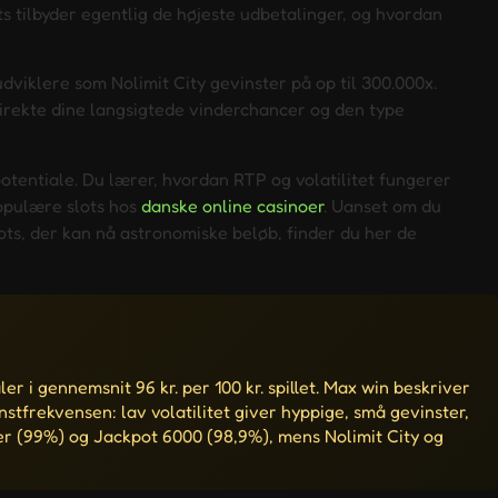
s tilbyder egentlig de højeste udbetalinger, og hvordan
dviklere som Nolimit City gevinster på op til 300.000x.
direkte dine langsigtede vinderchancer og den type
tentiale. Du lærer, hvordan RTP og volatilitet fungerer
populære slots hos
danske online casinoer
. Uanset om du
s, der kan nå astronomiske beløb, finder du her de
r i gennemsnit 96 kr. per 100 kr. spillet. Max win beskriver
nstfrekvensen: lav volatilitet giver hyppige, små gevinster,
er (99%) og Jackpot 6000 (98,9%), mens Nolimit City og