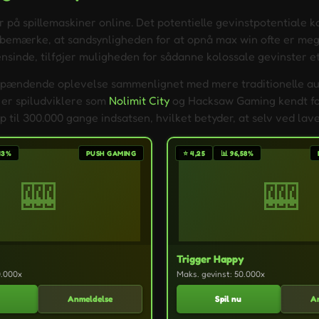
er på spillemaskiner online. Det potentielle gevinstpotentiale
bemærke, at sandsynligheden for at opnå max win ofte er meget l
sinde, tilføjer muligheden for sådanne kolossale gevinster et 
spændende oplevelse sammenlignet med mere traditionelle auto
 er spiludviklere som
Nolimit City
og Hacksaw Gaming kendt for 
p til 300.000 gange indsatsen, hvilket betyder, at selv ved lav
,13%
PUSH GAMING
⭐ 4,25
📊 96,58%
🎰
🎰
Trigger Happy
0.000x
Maks. gevinst: 50.000x
Anmeldelse
Spil nu
A