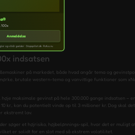
za®
1.100x
Anmeldelse
gler og vilkår gælder · Stopspillet.dk · Rofus.nu
000x indsatsen
pillemaskiner på markedet, både hvad angår tema og gevinstpote
ørke, brutale western-tema og vanvittige funktioner som xNudge
isk høje maksimale gevinst på hele 300.000 gange indsatsen – e
10 kr., kan du potentielt vinde op til 3 millioner kr. Dog skal d
 ekstremt lav.
re, der søger et højrisiko, højbelønnings-spil, hvor det er mul
lket er solidt for en slot med så ekstrem volatilitet.