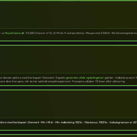
, se
RoyalCasino.dk
• Få 200 Chancer à 1 kr. til Pirots 4 ved oprettelse. Max gevinst 2.500 kr. 10x Gennemspilskrav,
ye danske spillere med fast bopæl i Danmark • Expekt’s
generelle vilkår og betingelser
gælder • Indbetal præcis 10
aktivere dine free spins, når du har opfyldt omsætningskravet • Freespins udløber 72 timer efter aktivering.
llere med fast bopæl i Danmark • Min +18 år • Min. indbetaling 100 kr. • Max bonus: 1000 kr. • Indsatsgrænsen er 2