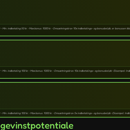
 • Min. indbetaling 50 kr. • Max bonus: 1000 kr. • Omsætningskrav 10x indbetalings- og bonusbeløb, er bonussen ikk
• Min. indbetaling 100 kr. • Max bonus: 1000 kr. • Omsætningskrav 10x indbetalings- og bonusbeløb • Eksempel: Indbe
• Min. indbetaling 100 kr. • Max bonus: 1000 kr. • Omsætningskrav 5x indbetalings- og bonusbeløb • Eksempel: Indbet
 gevinstpotentiale